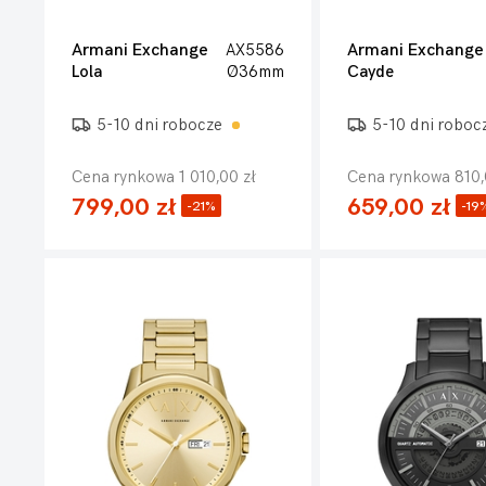
Armani Exchange
AX5586
Armani Exchange
Lola
Ø36mm
Cayde
5-10 dni robocze
5-10 dni roboc
Cena rynkowa 1 010,00 zł
Cena rynkowa 810,
799,00 zł
659,00 zł
-21%
-19