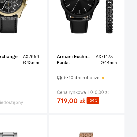
xchange
AX2854
Armani Exchange
AX7147SET
Ø43mm
Banks
Ø44mm
5-10 dni robocze
Cena rynkowa 1 010,00 zł
719,00 zł
-29%
iedostępny