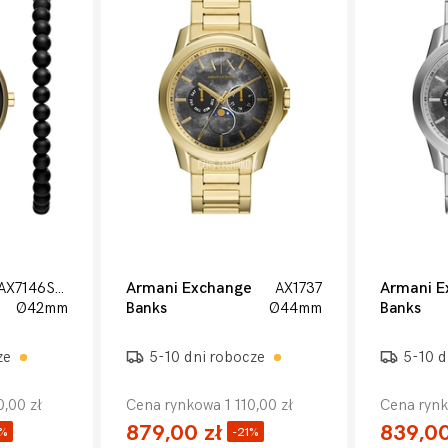
AX7146SET
Armani Exchange
AX1737
Armani E
Ø42mm
Banks
Ø44mm
Banks
ze
5-10 dni robocze
5-10 d
,00 zł
Cena rynkowa 1 110,00 zł
Cena rynk
879,00 zł
839,00
4%
-21%