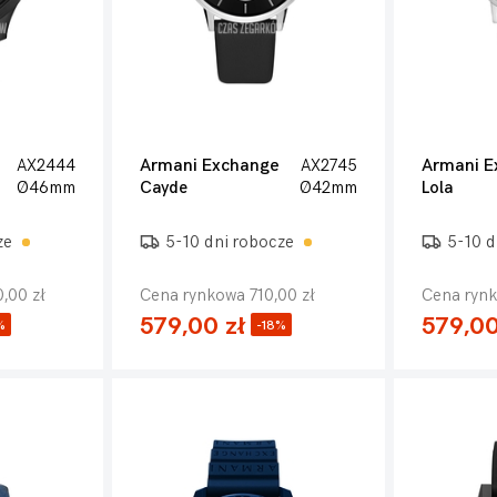
AX2444
Armani Exchange
AX2745
Armani E
Ø46mm
Cayde
Ø42mm
Lola
ze
5-10 dni robocze
5-10 d
,00 zł
Cena rynkowa 710,00 zł
Cena rynk
579,00 zł
579,00
%
-18%