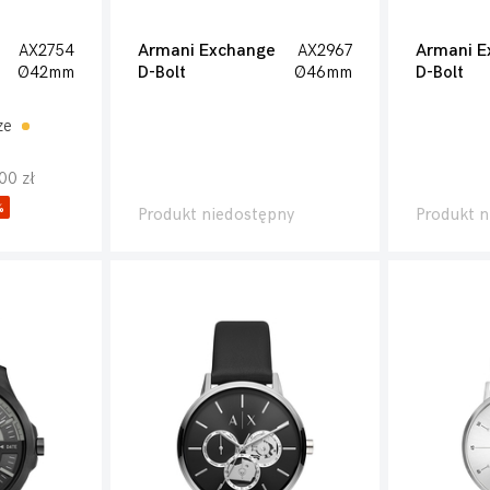
AX2754
Armani Exchange
AX2967
Armani E
Ø42mm
D-Bolt
Ø46mm
D-Bolt
ze
00 zł
%
Produkt niedostępny
Produkt n