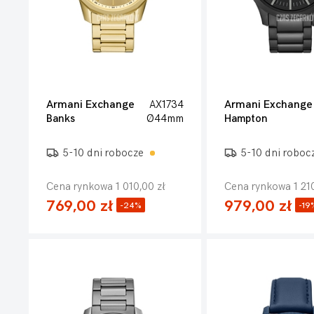
Armani Exchange
AX1734
Armani Exchange
Banks
Ø44mm
Hampton
5-10 dni robocze
5-10 dni roboc
Cena rynkowa 1 010,00 zł
Cena rynkowa 1 210
769,00 zł
979,00 zł
-24%
-19