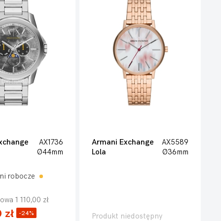
xchange
AX1736
Armani Exchange
AX5589
Ø44mm
Lola
Ø36mm
ni robocze
owa 1 110,00 zł
 zł
-24%
Produkt niedostępny