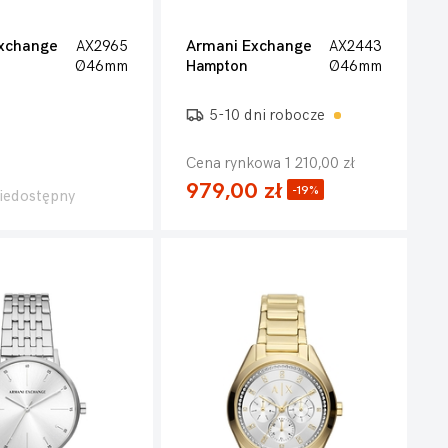
xchange
AX2965
Armani Exchange
AX2443
Ø46mm
Hampton
Ø46mm
5-10 dni robocze
Cena rynkowa 1 210,00 zł
979,00 zł
-19%
iedostępny