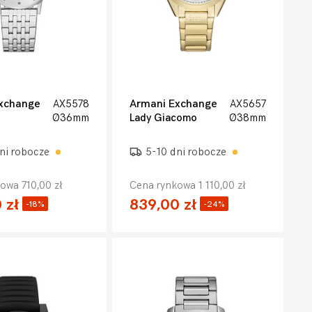
xchange
AX5578
Armani Exchange
AX5657
Ø36mm
Lady Giacomo
Ø38mm
ni robocze
5-10 dni robocze
owa 710,00 zł
Cena rynkowa 1 110,00 zł
 zł
839,00 zł
-18%
-24%