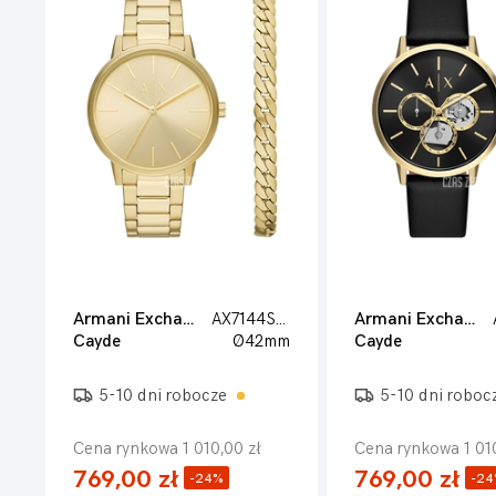
Armani Exchange
AX7144SET
Armani Exchange
Cayde
Ø42mm
Cayde
5-10 dni robocze
5-10 dni roboc
Cena rynkowa 1 010,00 zł
Cena rynkowa 1 010
769,00 zł
769,00 zł
-24%
-2