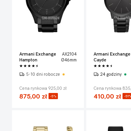
Armani Exchange
AX2104
Armani Exchange
Hampton
Ø46mm
Cayde
5-10 dni robocze
24 godziny
Cena rynkowa 925,00 zł
Cena rynkowa 835,
875,00 zł
410,00 zł
-5%
-51