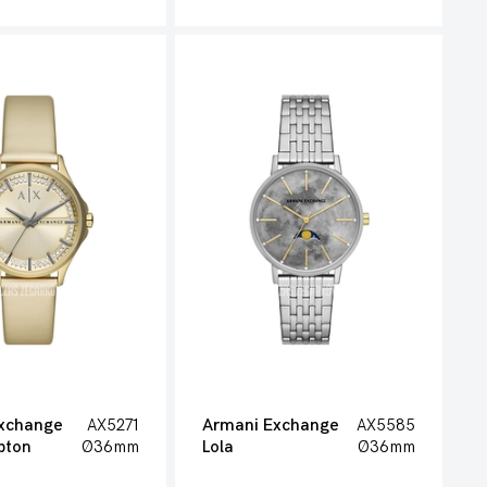
xchange
AX5271
Armani Exchange
AX5585
pton
Ø36mm
Lola
Ø36mm