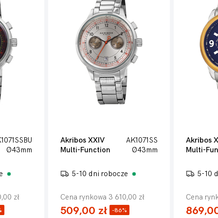
1071SSBU
Akribos XXIV
AK1071SS
Akribos 
Ø43mm
Multi-Function
Ø43mm
Multi-Fun
ze
5-10 dni robocze
5-10 
,00 zł
Cena rynkowa 3 610,00 zł
Cena rynk
509,00 zł
869,00
%
-86%