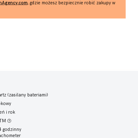
hAgency.com
, gdzie możesz bezpiecznie robić zakupy w
rtz (zasilany bateriami)
okowy
eń i rok
ATM
4 godzinny
achometer