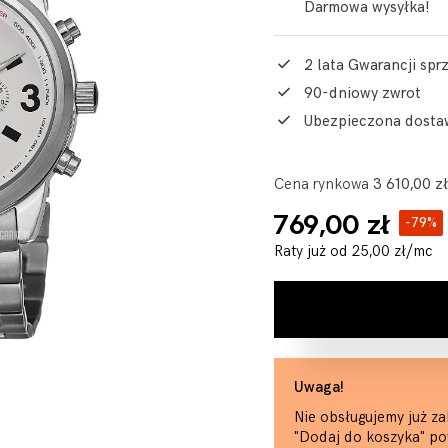
Darmowa wysyłka!
2 lata Gwarancji sp
90-dniowy zwrot
Ubezpieczona dosta
Cena rynkowa
3 610,00 zł
769,00 zł
-79%
Raty już od
25,00 zł
/mc
Uwaga!
Nie obsługujemy już za
"Dodaj do koszyka" po