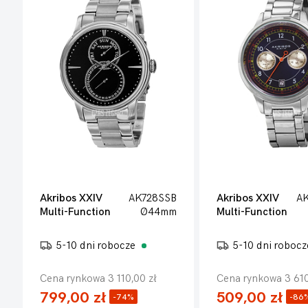
Akribos XXIV
AK728SSB
Akribos XXIV
AK
Multi-Function
Ø44mm
Multi-Function
5-10 dni robocze
5-10 dni roboc
Cena rynkowa 3 110,00 zł
Cena rynkowa 3 610
799,00 zł
509,00 zł
-74%
-86