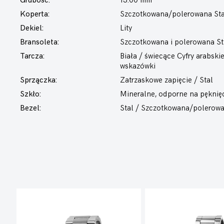
Grubość:
13.00 mm
Koperta:
Szczotkowana/polerowana Sta
Dekiel:
Lity
Bransoleta:
Szczotkowana i polerowana St
Tarcza:
Biała / świecące Cyfry arabski
wskazówki
Sprzączka:
Zatrzaskowe zapięcie / Stal
Szkło:
Mineralne, odporne na pęknię
Bezel:
Stal / Szczotkowana/polerow