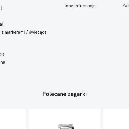
Inne informacje:
Zak
l
al
e z markerami / świecące
cia
ana
Polecane zegarki