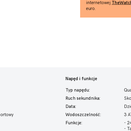
internetowej
TheWatc
euro.
Napęd i funkcje
Typ napędu:
Qua
Ruch sekundnika:
Sk
Data:
Dzi
portowy
Wodoszczelność:
3 
Funkcje:
- 2
- T