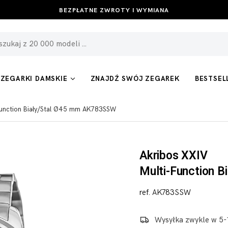
BEZPŁATNE ZWROTY I WYMIANA
ZEGARKI DAMSKIE
ZNAJDŹ SWÓJ ZEGAREK
BESTSEL
-Function Biały/Stal Ø45 mm AK783SSW
Akribos XXIV
Multi-Function B
ref. AK783SSW
Wysyłka zwykle w 5-