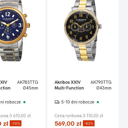
XXIV
AK783TTG
Akribos XXIV
AK790TTG
ction
Ø45mm
Multi-Function
Ø43mm
dni robocze
5-10 dni robocze
owa 3 610,00 zł
Cena rynkowa 3 110,00 zł
 zł
569,00 zł
-76%
-82%