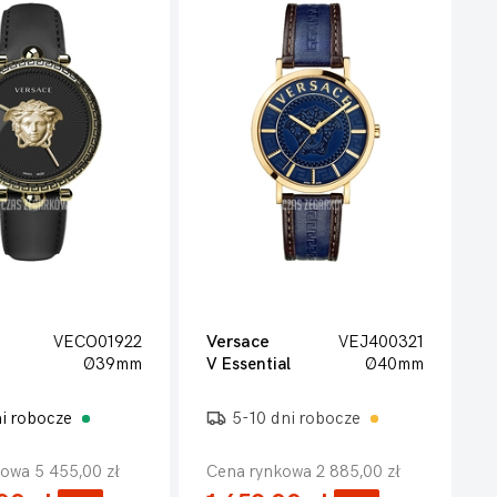
VECO01922
Versace
VEJ400321
Ø39mm
V Essential
Ø40mm
ni robocze
5-10 dni robocze
owa 5 455,00 zł
Cena rynkowa 2 885,00 zł