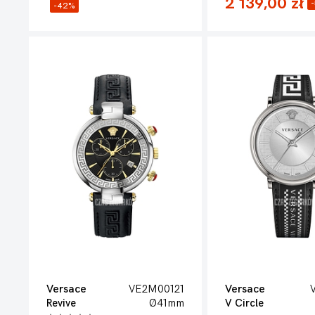
2 139,00 zł
-42%
Versace
VE2M00121
Versace
Revive
Ø41mm
V Circle