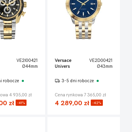
VE2I00421
Versace
VE2D00421
Ø44mm
Univers
Ø43mm
ni robocze
3-5 dni robocze
owa 4 935,00 zł
Cena rynkowa 7 365,00 zł
00 zł
4 289,00 zł
-41%
-42%