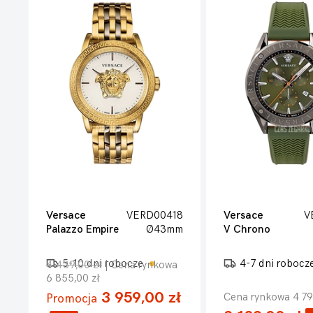
Versace
VERD00418
Versace
V
Palazzo Empire
Ø43mm
V Chrono
5-10 dni robocze
4-7 dni robocz
4 439,00 zł
| Cena rynkowa
6 855,00 zł
3 959,00 zł
Cena rynkowa 4 79
Promocja