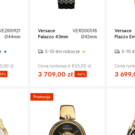
VE2I00921
Versace
VERD00518
Versace
Ø44mm
Palazzo 43mm
Ø43mm
ze
5-10 dni robocze
5-10 d
0,00 zł
Cena rynkowa 6 855,00 zł
Cena rynk
3 709,00 zł
3 699,
-51%
-46%
Promocja