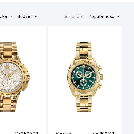
iżka
Budżet
Sortuj po:
Popularność
VE3E00721
Versace
VE2I00621