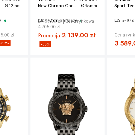
Ø42mm
New Chrono Chronograph 45mm
Ø45mm
Sport Tec
ze
4-7 dni robocze
5-10 d
2 989,00 zł
| Cena rynkowa
4 705,00 zł
2 139,00 zł
5,00 zł
Cena rynk
Promocja
3 589,
-39%
-55%