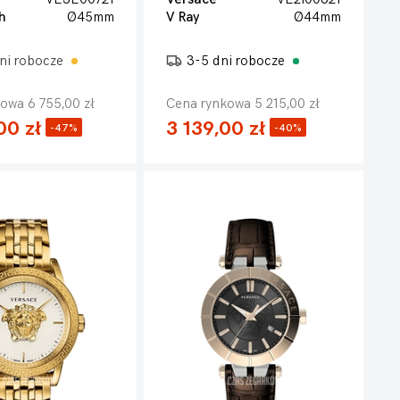
h
Ø45mm
V Ray
Ø44mm
ni robocze
3-5 dni robocze
owa 6 755,00 zł
Cena rynkowa 5 215,00 zł
00 zł
3 139,00 zł
-47%
-40%