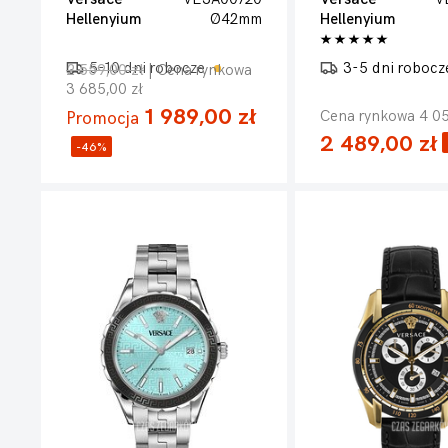
Hellenyium
Ø42mm
Hellenyium
5-10 dni robocze
3-5 dni roboc
2 559,00 zł
| Cena rynkowa
3 685,00 zł
1 989,00 zł
Cena rynkowa 4 05
Promocja
2 489,00 zł
-46%