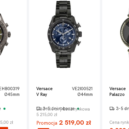
EHB00319
Versace
VE2I00521
Versace
Ø45mm
V Ray
Ø44mm
Palazzo
e
3-5 dni robocze
3-5 d
2 859,00 zł
| Cena rynkowa
5 215,00 zł
2 519,00 zł
5,00 zł
Cena rynk
Promocja