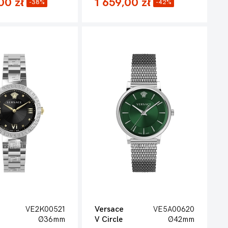
00 zł
1 659,00 zł
-38%
-42%
VE2K00521
Versace
VE5A00620
Ø36mm
V Circle
Ø42mm