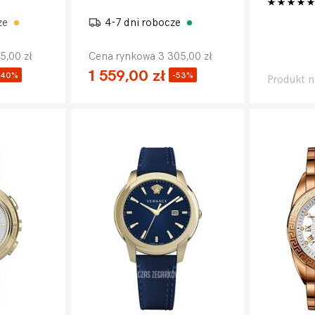
ze
4-7 dni robocze
5,00 zł
Cena rynkowa 3 305,00 zł
1 559,00 zł
-40%
-53%
Produkt n