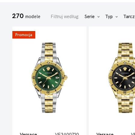
270
modele
Filtruj według:
Serie
Typ
Tarc
Promocja
Versace
VE3A00720
Versace
V