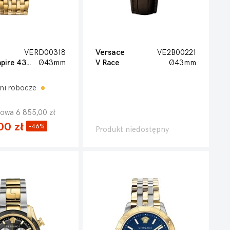
VERD00318
Versace
VE2B00221
Plazzo Empire 43mm
Ø43mm
V Race
Ø43mm
ni robocze
owa 6 855,00 zł
00 zł
-46%
Produkt niedostępny