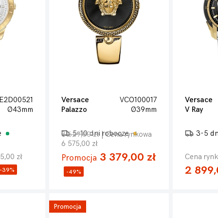
E2D00521
Versace
VCO100017
Versace
Ø43mm
Palazzo
Ø39mm
V Ray
e
5-10 dni robocze
3-5 d
3 629,00 zł
| Cena rynkowa
6 575,00 zł
3 379,00 zł
5,00 zł
Cena rynk
Promocja
2 899,
-39%
-49%
Promocja