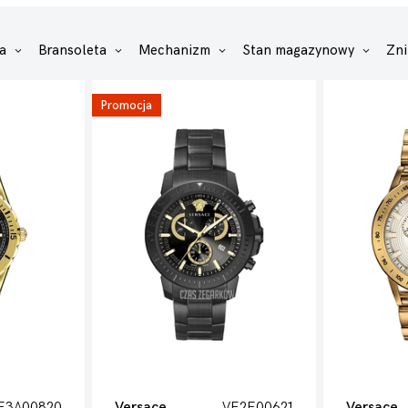
za
Bransoleta
Mechanizm
Stan magazynowy
Zn
Promocja
E3A00820
Versace
VE2E00621
Versace