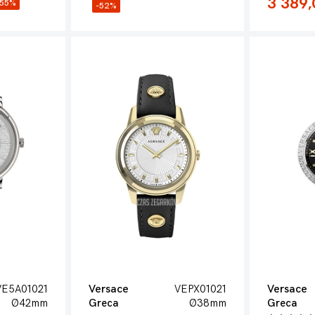
3 389,
-55%
-52%
VE5A01021
Versace
VEPX01021
Versace
Ø42mm
Greca
Ø38mm
Greca