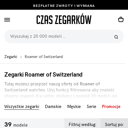
BEZPŁATNE ZWROTY I WYMIANA
Zegarki
Roamer of Switzerland
Zegarki Roamer of Switzerland
Tutaj możesz przejrzeć naszą ofertę od
Roamer of
Switzerland watches
. Użyj funkcji filtrowania aby znaleść
idealny zegarek dla siebie. Wybierz z pośród 39 modeli od
Roamer of Switzerland w promocyjnych cenach, pełną
Wszystkie zegarki
Damskie
Męskie
Serie
Promocje
gwarancją i 90-dniową polisą zwrotu.
39
Filtruj według:
Sortuj po:
modele