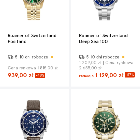
Roamer of Switzerland
Roamer of Switzerland
Positano
Deep Sea 100
5-10 dni robocze
5-10 dni robocze
1 209,00 zł
| Cena rynkowa
Cena rynkowa 1 815,00 zł
2 655,00 zł
939,00 zł
1 129,00 zł
-57%
-48%
Promocja