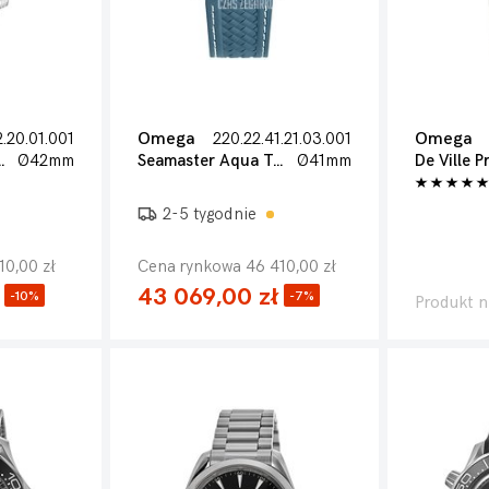
2.20.01.001
Omega
220.22.41.21.03.001
Omega
iver 300m
Ø42mm
Seamaster Aqua Terra 150m
Ø41mm
De Ville P
2-5 tygodnie
10,00 zł
Cena rynkowa 46 410,00 zł
43 069,00 zł
-10%
-7%
Produkt n