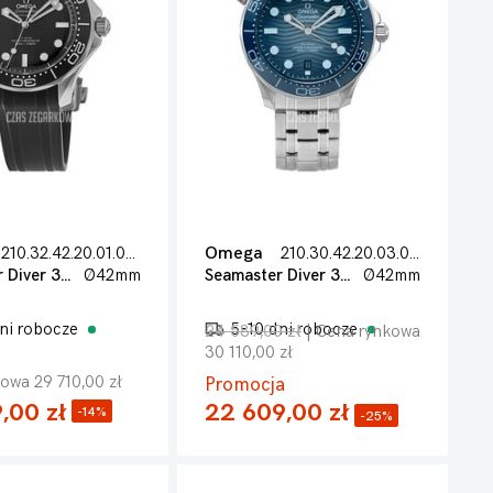
210.32.42.20.01.003
Omega
210.30.42.20.03.003
Seamaster Diver 300m
Ø42mm
Seamaster Diver 300m
Ø42mm
ni robocze
5-10 dni robocze
24 589,00 zł
| Cena rynkowa
30 110,00 zł
owa 29 710,00 zł
Promocja
,00 zł
22 609,00 zł
-14%
-25%