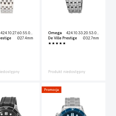
424.10.27.60.55.001
Omega
424.10.33.20.53.001
restige
Ø27.4mm
De Ville Prestige
Ø32.7mm
iedostępny
Produkt niedostępny
Promocja