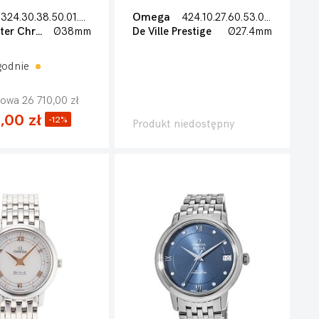
324.30.38.50.01.001
Omega
424.10.27.60.53.001
Speedmaster Chronograph 38mm
Ø38mm
De Ville Prestige
Ø27.4mm
godnie
owa 26 710,00 zł
,00 zł
-12%
Produkt niedostępny