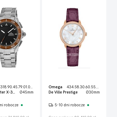
318.90.45.79.01.003
Omega
434.58.30.60.55.001
Speedmaster X-33 Marstimer
Ø45mm
De Ville Prestige
Ø30mm
ni robocze
5-10 dni robocze