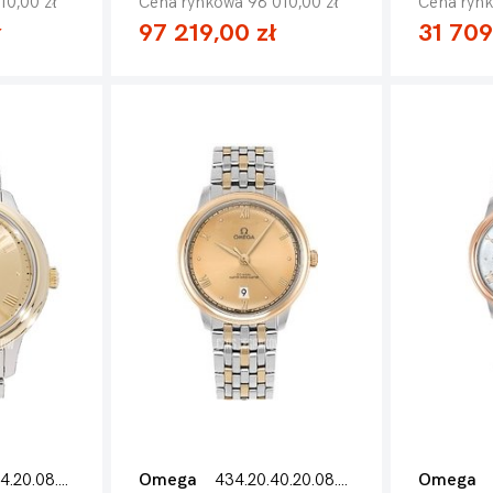
10,00 zł
Cena rynkowa 98 010,00 zł
Cena rynk
ł
97 219,00 zł
31 709
434.20.34.20.08.001
Omega
434.20.40.20.08.001
Omega