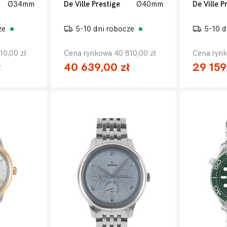
Ø34mm
De Ville Prestige
Ø40mm
De Ville P
ze
5-10 dni robocze
5-10 d
10,00 zł
Cena rynkowa 40 810,00 zł
Cena rynk
ł
40 639,00 zł
29 159