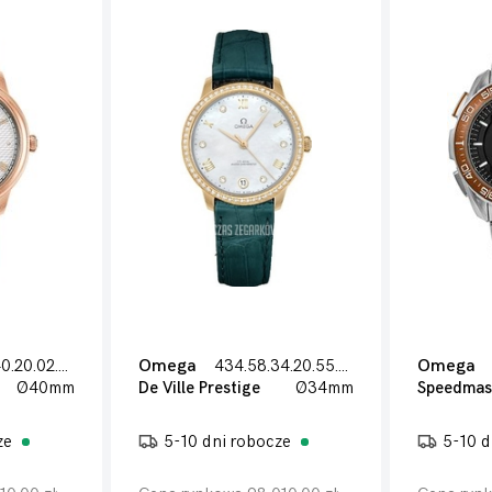
434.53.40.20.02.001
Omega
434.58.34.20.55.002
Omega
Ø40mm
De Ville Prestige
Ø34mm
ze
5-10 dni robocze
5-10 d