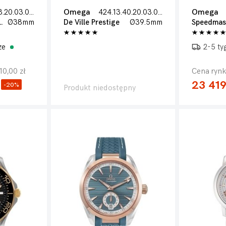
220.10.38.20.03.001
Omega
424.13.40.20.03.002
Omega
qua Terra 150m
Ø38mm
De Ville Prestige
Ø39.5mm
ze
2-5 ty
10,00 zł
Cena rynk
23 419
-20%
Produkt niedostępny