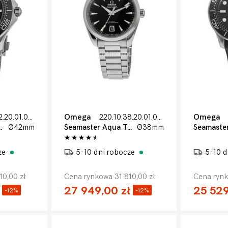
210.30.42.20.01.010
Omega
220.10.38.20.01.004
Omega
iver 300m
Ø42mm
Seamaster Aqua Terra 150m
Ø38mm
ze
5-10 dni robocze
5-10 d
10,00 zł
Cena rynkowa 31 810,00 zł
Cena rynk
27 949,00 zł
25 529
-12%
-12%