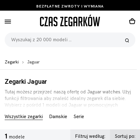
BEZPŁATNE ZWROTY I WYMIANA
Zegarki
Jaguar
Zegarki Jaguar
Tutaj możesz przejrzeć naszą ofertę od
Jaguar watches
. Użyj
funkcji filtrowania aby znaleść idealny zegarek dla siebie.
Wybierz z pośród 1 modeli od Jaguar w promocyjnych
cenach, pełną gwarancją i 90-dniową polisą zwrotu.
Wszystkie zegarki
Damskie
Serie
1
Filtruj według:
Sortuj po:
modele