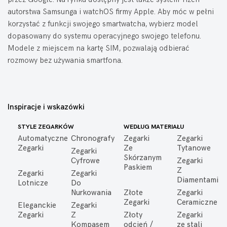
autorstwa Samsunga i watchOS firmy Apple. Aby móc w pełni
korzystać z funkcji swojego smartwatcha, wybierz model
dopasowany do systemu operacyjnego swojego telefonu.
Modele z miejscem na kartę SIM, pozwalają odbierać
rozmowy bez używania smartfona.
Inspiracje i wskazówki
STYLE ZEGARKÓW
WEDŁUG MATERIAŁU
Automatyczne
Chronografy
Zegarki
Zegarki
Zegarki
Ze
Tytanowe
Zegarki
Skórzanym
Cyfrowe
Zegarki
Paskiem
Z
Zegarki
Zegarki
Diamentami
Lotnicze
Do
Nurkowania
Złote
Zegarki
Zegarki
Ceramiczne
Eleganckie
Zegarki
Zegarki
Z
Złoty
Zegarki
Kompasem
odcień /
ze stali