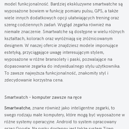
model funkcjonalność. Bardziej ekskluzywne smartwatche są
wyposażone bowiem w funkcję pomiaru pulsu, GPS, a także
wiele innych dodatkowych opcji ułatwiających trening oraz
szereg codziennych zadań. Wygląd zegarka również ma
niemałe znaczenie. Smartwatche są dostępne w wielu różnych
kształtach, kolorach oraz wyróżniają się zróżnicowanym
designem. W naszej ofercie znajdziesz modele imponujące
estetyką, przyciągające uwagę interesującym stylem,
wyposażone w różne bransolety i paski, pozwalające na
dopasowanie zegarka do indywidualnego stylu użytkownika.
To zawsze najwyższa funkcjonalność, znakomity styl i
zdecydowanie korzystna cena.
Smartwatch – komputer zawsze na ręce
Smartwatche
, znane również jako inteligentne zegarki, to
swego rodzaju małe komputery, które mogą być wyposażone w
różne systemy operacyjne. Android to system opracowany
przez Google. Na rynku dostępny jest także system Tizen