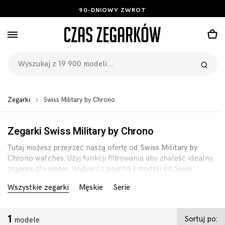
BEZPŁATNE ZWROTY I WYMIANA
Zegarki
Swiss Military by Chrono
Zegarki Swiss Military by Chrono
Tutaj możesz przejrzeć naszą ofertę od
Swiss Military by
Chrono watches
. Użyj funkcji filtrowania aby znaleść idealny
zegarek dla siebie. Wybierz z pośród 1 modeli od Swiss
Military by Chrono w promocyjnych cenach, pełną gwarancją
Wszystkie zegarki
Męskie
Serie
i 90-dniową polisą zwrotu.
1
Sortuj po:
modele