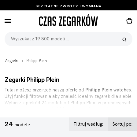
BEZPŁATNE ZWROTY I WYMIANA
Zegarki
Philipp Plein
Zegarki Philipp Plein
Tutaj możesz przejrzeć naszą ofertę od
Philipp Plein watches
.
Użyj funkcji filtrowania aby znaleść idealny zegarek dla siebie.
Wybierz z pośród 24 modeli od Philipp Plein w promocyjnych
cenach, pełną gwarancją i 90-dniową polisą zwrotu.
24
Filtruj według:
Sortuj po:
modele