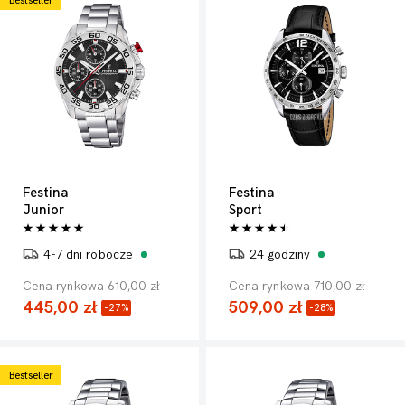
Bestseller
Festina
Festina
Junior
Sport
4-7 dni robocze
24 godziny
Cena rynkowa 610,00 zł
Cena rynkowa 710,00 zł
445,00 zł
509,00 zł
-27%
-28%
Bestseller