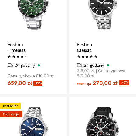
Festina
Festina
Timeless
Classic
24 godziny
24 godziny
315,00 zł
| Cena rynkowa
Cena rynkowa 810,00 zł
510,00 zł
659,00 zł
270,00 zł
-47%
-19%
Promocja
Bestseller
Promocja