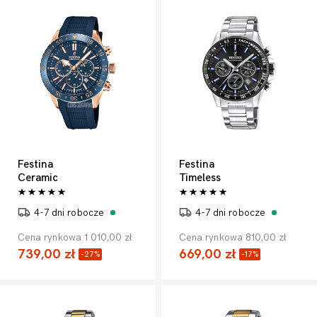
Festina
Festina
Ceramic
Timeless
4-7 dni robocze
4-7 dni robocze
Cena rynkowa 1 010,00 zł
Cena rynkowa 810,00 zł
739,00 zł
669,00 zł
-27%
-17%