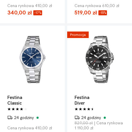
Cena rynkowa 410,00 zł
Cena rynkowa 610,00 zł
340,00 zł
519,00 zł
-17%
-15%
Promocja
Festina
Festina
Classic
Diver
24 godziny
24 godziny
829,00 zł
| Cena rynkowa
Cena rynkowa 410,00 zł
1 110,00 zł