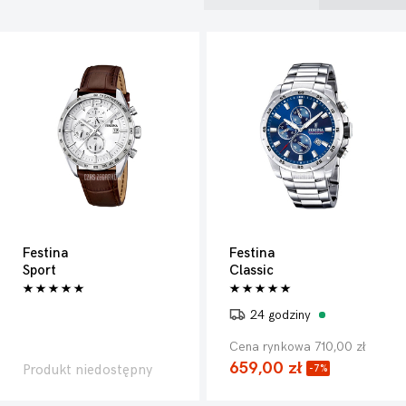
kolekcją poszczególnych modeli. Wybierz wśród nich ten,
który najbardziej przypadnie Ci do gustu.
Festina
Festina
Sport
Classic
24 godziny
Cena rynkowa 710,00 zł
659,00 zł
Produkt niedostępny
-7%