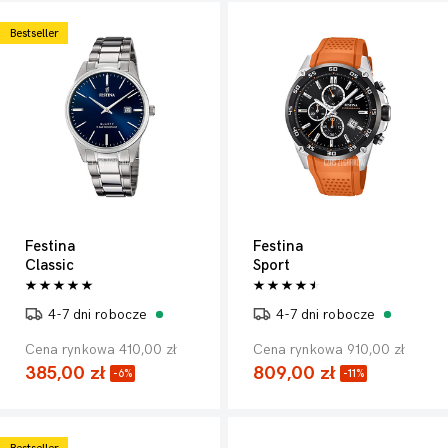
Bestseller
Festina
Festina
Classic
Sport
4-7 dni robocze
4-7 dni robocze
Cena rynkowa 410,00 zł
Cena rynkowa 910,00 zł
385,00 zł
809,00 zł
-6%
-11%