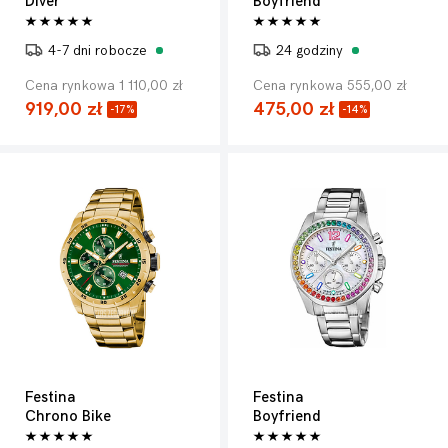
Diver
Boyfriend
4-7 dni robocze
24 godziny
Cena rynkowa 1 110,00 zł
Cena rynkowa 555,00 zł
919,00 zł
475,00 zł
-17%
-14%
Festina
Festina
Chrono Bike
Boyfriend