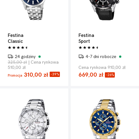
Festina
Festina
Classic
Sport
24 godziny
4-7 dni robocze
325,00 zł
| Cena rynkowa
510,00 zł
Cena rynkowa 910,00 zł
310,00 zł
669,00 zł
-39%
-26%
Promocja