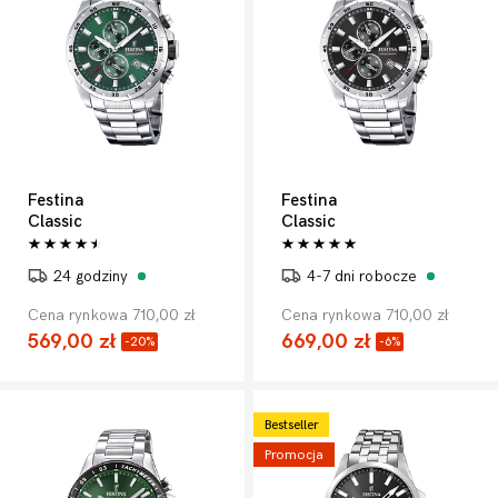
Festina
Festina
Classic
Classic
24 godziny
4-7 dni robocze
Cena rynkowa 710,00 zł
Cena rynkowa 710,00 zł
569,00 zł
669,00 zł
-20%
-6%
Bestseller
Promocja