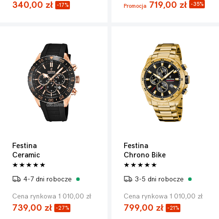
340,00 zł
719,00 zł
-35%
-17%
Promocja
Festina
Festina
Ceramic
Chrono Bike
4-7 dni robocze
3-5 dni robocze
Cena rynkowa 1 010,00 zł
Cena rynkowa 1 010,00 zł
739,00 zł
799,00 zł
-27%
-21%