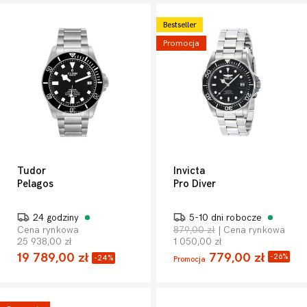
Bestseller
Promocja
Tudor
Invicta
Pelagos
Pro Diver
24 godziny
5-10 dni robocze
Cena rynkowa
879,00 zł
| Cena rynkowa
25 938,00 zł
1 050,00 zł
19 789,00 zł
779,00 zł
-26%
-24%
Promocja