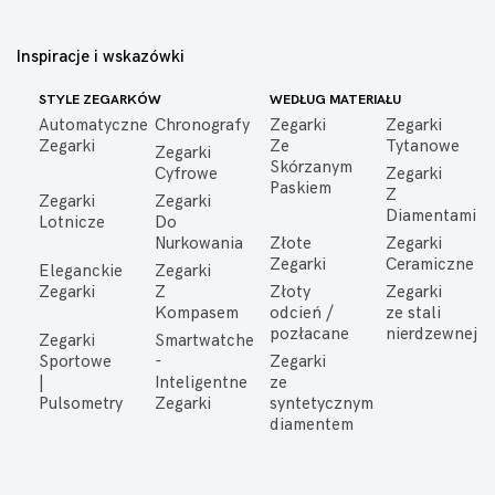
Inspiracje i wskazówki
STYLE ZEGARKÓW
WEDŁUG MATERIAŁU
Automatyczne
Chronografy
Zegarki
Zegarki
Zegarki
Ze
Tytanowe
Zegarki
Skórzanym
Cyfrowe
Zegarki
Paskiem
Z
Zegarki
Zegarki
Diamentami
Lotnicze
Do
Nurkowania
Złote
Zegarki
Zegarki
Ceramiczne
Eleganckie
Zegarki
Zegarki
Z
Złoty
Zegarki
Kompasem
odcień /
ze stali
pozłacane
nierdzewnej
Zegarki
Smartwatche
Sportowe
-
Zegarki
|
Inteligentne
ze
Pulsometry
Zegarki
syntetycznym
diamentem