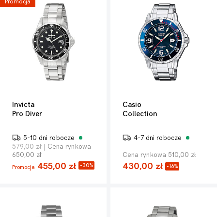
Promocja
Invicta
Casio
Pro Diver
Collection
5-10 dni robocze
4-7 dni robocze
579,00 zł
| Cena rynkowa
650,00 zł
Cena rynkowa 510,00 zł
455,00 zł
430,00 zł
-30%
-16%
Promocja