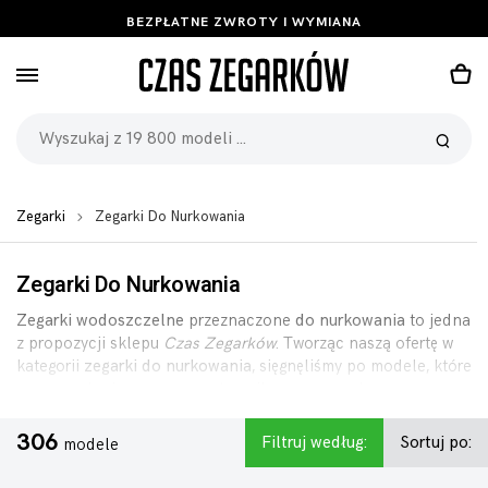
BEZPŁATNE ZWROTY I WYMIANA
Zegarki
Zegarki Do Nurkowania
Zegarki Do Nurkowania
Zegarki wodoszczelne
przeznaczone
do nurkowania
to jedna
z propozycji sklepu
Czas Zegarków
. Tworząc naszą ofertę w
kategorii
zegarki do nurkowania
, sięgnęliśmy po modele, które
naszym zdaniem są po prostu najlepsze na rynku.
Proponujemy je w bogatej ofercie i w zdecydowanie
korzystnych cenach. Jaki zegarek sprawdzi się podczas
306
Filtruj według:
Sortuj po:
modele
nurkowania?