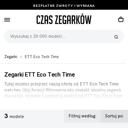
BEZPŁATNE ZWROTY I WYMIANA
Zegarki
ETT Eco Tech Time
Zegarki ETT Eco Tech Time
Tutaj możesz przejrzeć naszą ofertę od
ETT Eco Tech Time
watches
. Użyj funkcji filtrowania aby znaleść idealny zegarek
dla siebie. Wybierz z pośród 3 modeli od ETT Eco Tech Time
w promocyjnych cenach, pełną gwarancją i 90-dniową polisą
zwrotu.
3
Filtruj według:
Sortuj po:
modele