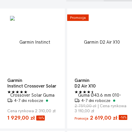
ilość kroków. Poza tym wyposażone są w alarm, czasomierz, a
nawet pokazują pogodę.
Promocja
Garmin
Garmin
Instinct Crossover Solar
D2 Air X10
4-7 dni robocze
4-7 dni robocze
2 759,00 zł
| Cena rynkowa
Cena rynkowa 2 310,00 zł
3 110,00 zł
1 929,00 zł
2 619,00 zł
-16%
-16%
Promocja