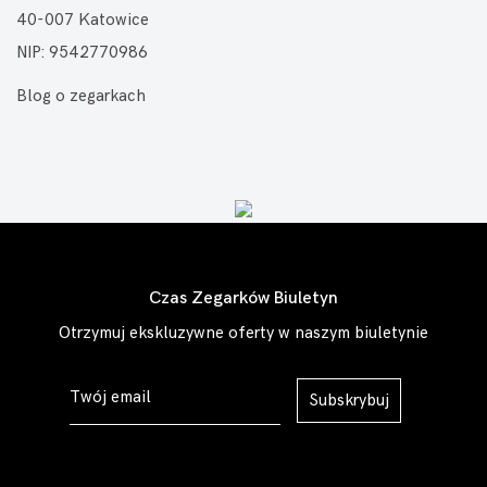
40-007 Katowice
NIP: 9542770986
Blog o zegarkach
Czas Zegarków Biuletyn
Otrzymuj ekskluzywne oferty w naszym biuletynie
Subskrybuj