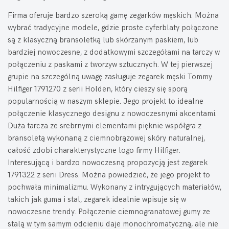
Firma oferuje bardzo szeroką gamę zegarków męskich. Można
wybrać tradycyjne modele, gdzie proste cyferblaty połączone
są z klasyczną bransoletką lub skórzanym paskiem, lub
bardziej nowoczesne, z dodatkowymi szczegółami na tarczy w
połączeniu z paskami z tworzyw sztucznych. W tej pierwszej
grupie na szczególną uwagę zasługuje zegarek męski Tommy
Hilfiger 1791270 z serii Holden, który cieszy się sporą
popularnością w naszym sklepie. Jego projekt to idealne
połączenie klasycznego designu z nowoczesnymi akcentami.
Duża tarcza ze srebrnymi elementami pięknie współgra z
bransoletą wykonaną z ciemnobrązowej skóry naturalnej,
całość zdobi charakterystyczne logo firmy Hilfiger.
Interesującą i bardzo nowoczesną propozycją jest zegarek
1791322 z serii Dress. Można powiedzieć, że jego projekt to
pochwała minimalizmu. Wykonany z intrygujących materiałów,
takich jak guma i stal, zegarek idealnie wpisuje się w
nowoczesne trendy. Połączenie ciemnogranatowej gumy ze
stalą w tym samym odcieniu daje monochromatyczną, ale nie