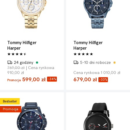
Tommy Hilfiger
Tommy Hilfiger
Harper
Harper
24 godziny
5-10 dni robocze
769,00 zł
| Cena rynkowa
910,00 zł
Cena rynkowa 1 010,00 zł
599,00 zł
679,00 zł
-34%
-33%
Promocja
Bestseller
Promocja