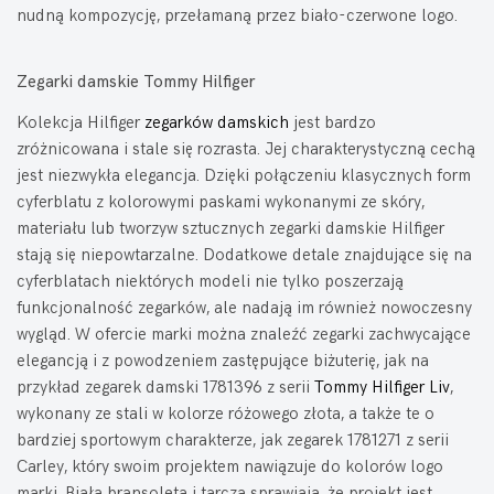
nudną kompozycję, przełamaną przez biało-czerwone logo.
Zegarki damskie Tommy Hilfiger
Kolekcja Hilfiger
zegarków damskich
jest bardzo
zróżnicowana i stale się rozrasta. Jej charakterystyczną cechą
jest niezwykła elegancja. Dzięki połączeniu klasycznych form
cyferblatu z kolorowymi paskami wykonanymi ze skóry,
materiału lub tworzyw sztucznych zegarki damskie Hilfiger
stają się niepowtarzalne. Dodatkowe detale znajdujące się na
cyferblatach niektórych modeli nie tylko poszerzają
funkcjonalność zegarków, ale nadają im również nowoczesny
wygląd. W ofercie marki można znaleźć zegarki zachwycające
elegancją i z powodzeniem zastępujące biżuterię, jak na
przykład zegarek damski 1781396 z serii
Tommy Hilfiger Liv
,
wykonany ze stali w kolorze różowego złota, a także te o
bardziej sportowym charakterze, jak zegarek 1781271 z serii
Carley, który swoim projektem nawiązuje do kolorów logo
marki. Biała bransoleta i tarcza sprawiają, że projekt jest