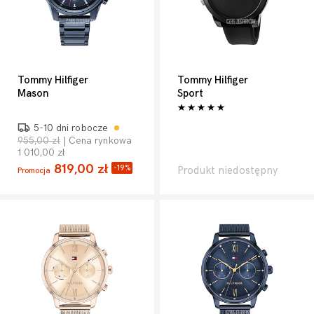
Tommy Hilfiger
Tommy Hilfiger
Mason
Sport
5-10 dni robocze
955,00 zł
| Cena rynkowa
1 010,00 zł
819,00 zł
-19%
Produkt niedostępny
Promocja