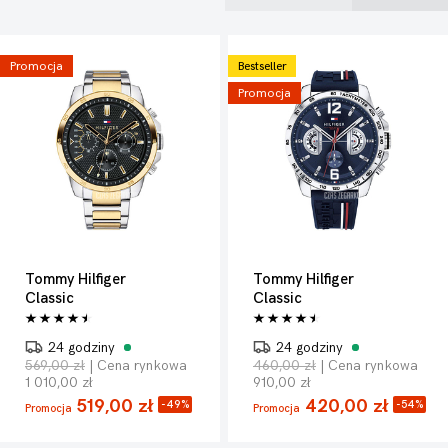
Tommy Hilfiger zajął się jedynie projektowaniem odzieży dla
swoich sklepów, których na nowojorskim rynku było już
dziesięć. Z upływem czasu pod marką Tommy Hilfiger poza
Promocja
Bestseller
ubraniami były sprzedawane perfumy, biżuteria oraz zegarki.
Promocja
Tommy Hilfiger
Tommy Hilfiger
Classic
Classic
24 godziny
24 godziny
569,00 zł
| Cena rynkowa
460,00 zł
| Cena rynkowa
1 010,00 zł
910,00 zł
519,00 zł
420,00 zł
-49%
-54%
Promocja
Promocja