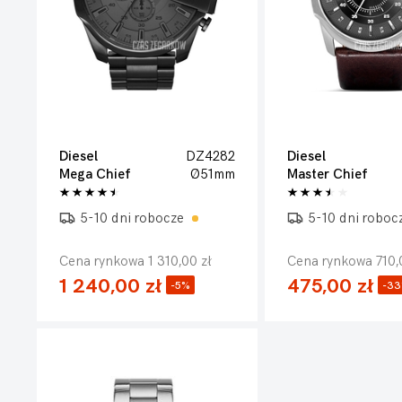
Diesel
DZ4282
Diesel
Mega Chief
Ø51mm
Master Chief
5-10 dni robocze
5-10 dni roboc
Cena rynkowa 1 310,00 zł
Cena rynkowa 710,
1 240,00 zł
475,00 zł
-5%
-3