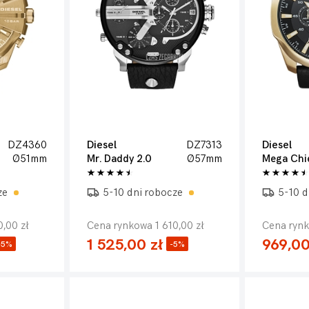
DZ4360
Diesel
DZ7313
Diesel
Ø51mm
Mr. Daddy 2.0
Ø57mm
Mega Chi
ze
5-10 dni robocze
5-10 d
,00 zł
Cena rynkowa 1 610,00 zł
Cena rynk
1 525,00 zł
969,00
-5%
-5%