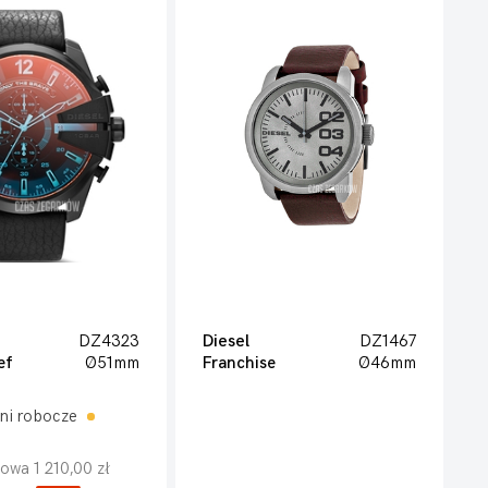
DZ4323
Diesel
DZ1467
ef
Ø51mm
Franchise
Ø46mm
ni robocze
owa 1 210,00 zł