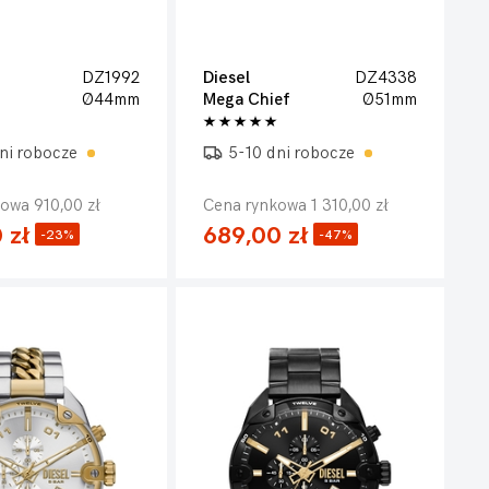
DZ1992
Diesel
DZ4338
Ø44mm
Mega Chief
Ø51mm
ni robocze
5-10 dni robocze
owa 910,00 zł
Cena rynkowa 1 310,00 zł
 zł
689,00 zł
-23%
-47%