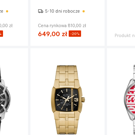
ze
5-10 dni robocze
,00 zł
Cena rynkowa 810,00 zł
649,00 zł
%
-20%
Produkt n