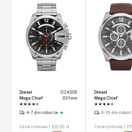
Diesel
DZ4308
Diesel
Mega Chief
Ø51mm
Mega Chief
4-7 dni robocze
5-10 dni roboc
Cena rynkowa 1 210,00 zł
Cena rynkowa 1 110