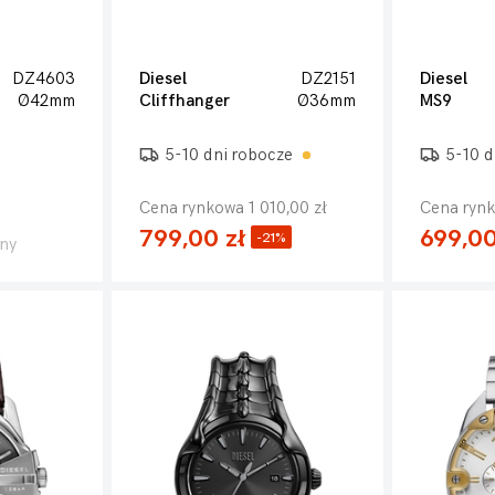
DZ4603
Diesel
DZ2151
Diesel
Ø42mm
Cliffhanger
Ø36mm
MS9
5-10 dni robocze
5-10 d
Cena rynkowa 1 010,00 zł
Cena rynk
799,00 zł
699,00
-21%
ny