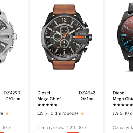
DZ4290
Diesel
DZ4343
Diesel
Ø51mm
Mega Chief
Ø51mm
Mega Chi
ze
5-10 dni robocze
5-10 d
,00 zł
Cena rynkowa 1 210,00 zł
Cena rynk