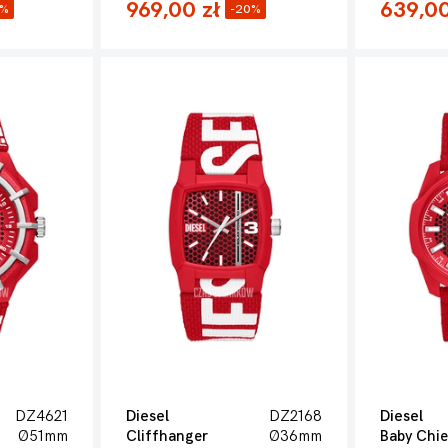
969,00 zł
639,00
9%
-20%
DZ4621
Diesel
DZ2168
Diesel
Ø51mm
Cliffhanger
Ø36mm
Baby Chie