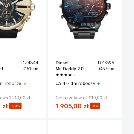
DZ4344
Diesel
DZ7395
ef
Ø51mm
Mr. Daddy 2.0
Ø57mm
ni robocze
4-7 dni robocze
owa 1 210,00 zł
Cena rynkowa 2 010,00 zł
 zł
1 905,00 zł
-20%
-5%