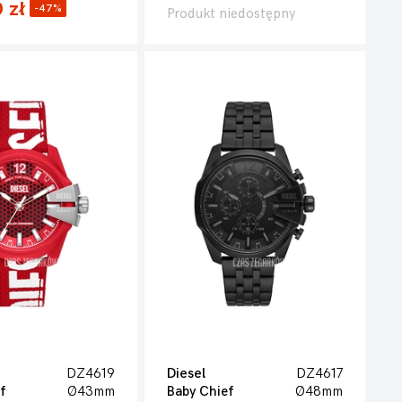
 zł
-47%
Produkt niedostępny
DZ4619
Diesel
DZ4617
f
Ø43mm
Baby Chief
Ø48mm