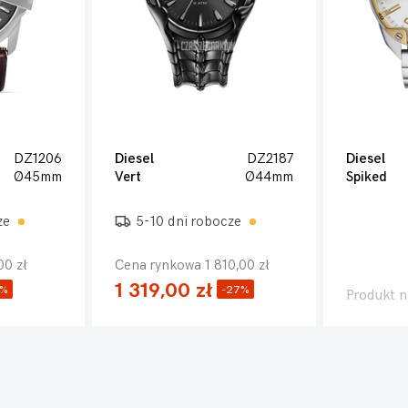
DZ1206
Diesel
DZ2187
Diesel
Ø45mm
Vert
Ø44mm
Spiked
ze
5-10 dni robocze
00 zł
Cena rynkowa 1 810,00 zł
1 319,00 zł
3%
-27%
Produkt n