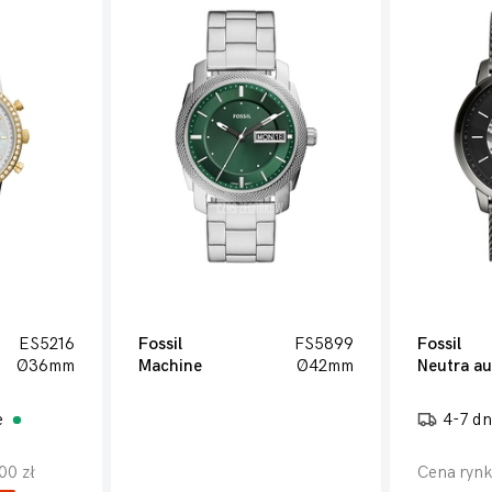
ES5216
Fossil
FS5899
Fossil
Ø36mm
Machine
Ø42mm
Neutra a
e
4-7 dn
00 zł
Cena rynk