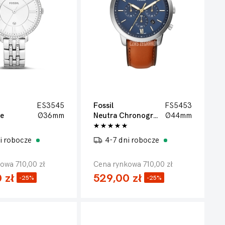
ES3545
Fossil
FS5453
ne
Ø36mm
Neutra Chronograph
Ø44mm
i robocze
4-7 dni robocze
owa 710,00 zł
Cena rynkowa 710,00 zł
 zł
529,00 zł
-25%
-25%