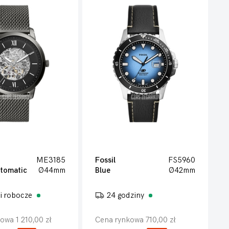
ME3185
Fossil
FS5960
utomatic
Ø44mm
Blue
Ø42mm
i robocze
24 godziny
owa 1 210,00 zł
Cena rynkowa 710,00 zł