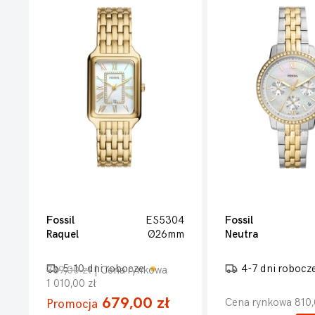
Fossil
ES5304
Fossil
Raquel
Ø26mm
Neutra
5-10 dni robocze
4-7 dni robocz
769,00 zł
| Cena rynkowa
1 010,00 zł
679,00 zł
Cena rynkowa 810,
Promocja