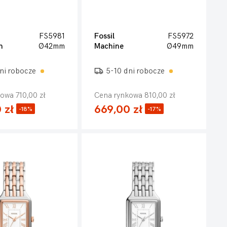
FS5981
Fossil
FS5972
n
Ø42mm
Machine
Ø49mm
ni robocze
5-10 dni robocze
owa 710,00 zł
Cena rynkowa 810,00 zł
 zł
669,00 zł
-18%
-17%