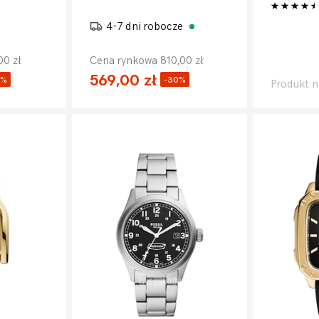
4-7 dni robocze
00 zł
Cena rynkowa 810,00 zł
569,00 zł
9%
-30%
Produkt n