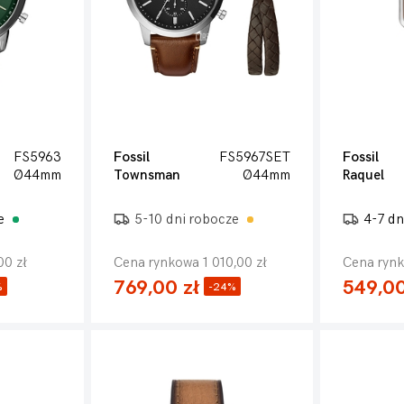
FS5963
Fossil
FS5967SET
Fossil
Ø44mm
Townsman
Ø44mm
Raquel
ze
5-10 dni robocze
4-7 dn
00 zł
Cena rynkowa 1 010,00 zł
Cena rynk
769,00 zł
549,00
%
-24%