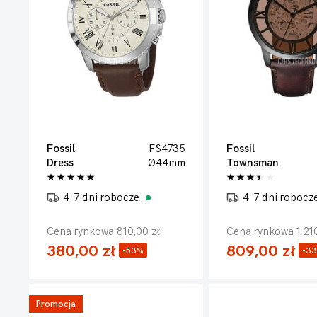
Fossil
FS4735
Fossil
Dress
Ø44mm
Townsman
4-7 dni robocze
4-7 dni robocz
Cena rynkowa 810,00 zł
Cena rynkowa 1 210
380,00 zł
809,00 zł
-53%
-3
Promocja