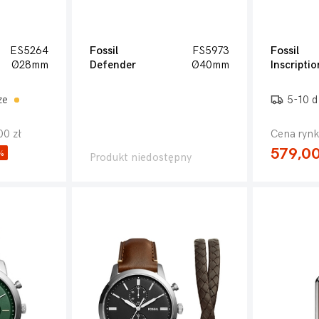
ES5264
Fossil
FS5973
Fossil
Ø28mm
Defender
Ø40mm
Inscriptio
ze
5-10 d
00 zł
Cena rynk
579,00
%
Produkt niedostępny