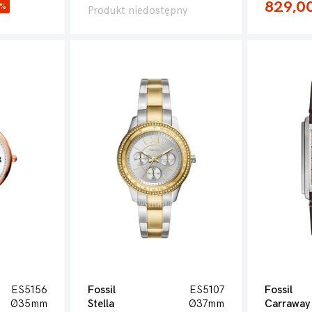
829,00
2%
Produkt niedostępny
ES5156
Fossil
ES5107
Fossil
Ø35mm
Stella
Ø37mm
Carraway