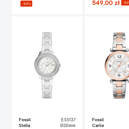
549,00 zł
-3
-33%
Fossil
ES5137
Fossil
Stella
Ø30mm
Carlie