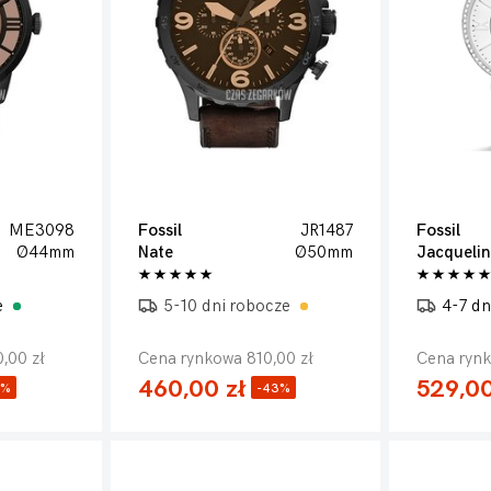
ME3098
Fossil
JR1487
Fossil
Ø44mm
Nate
Ø50mm
Jacqueli
e
5-10 dni robocze
4-7 dn
,00 zł
Cena rynkowa 810,00 zł
Cena rynk
460,00 zł
529,00
3%
-43%