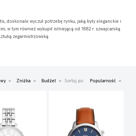
s, doskonale wyczuł potrzebę rynku, jaką były eleganckie i
ami, w tym również wykupił istniejącą od 1882 r. szwajcarską
sztuką zegarmistrzowską.
owy
Zniżka
Budżet
Sortuj po:
Popularność