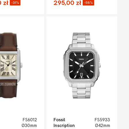
 zł
295,00 zł
-31%
-58%
FS6012
Fossil
FS5933
Ø30mm
Inscription
Ø42mm