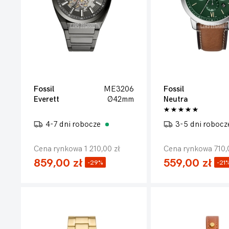
Fossil
ME3206
Fossil
Everett
Ø42mm
Neutra
4-7 dni robocze
3-5 dni roboc
Cena rynkowa 1 210,00 zł
Cena rynkowa 710,
859,00 zł
559,00 zł
-29%
-21