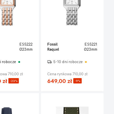
ES5222
Fossil
ES5221
Ø23mm
Raquel
Ø23mm
i robocze
5-10 dni robocze
owa 710,00 zł
Cena rynkowa 710,00 zł
 zł
649,00 zł
-23%
-9%