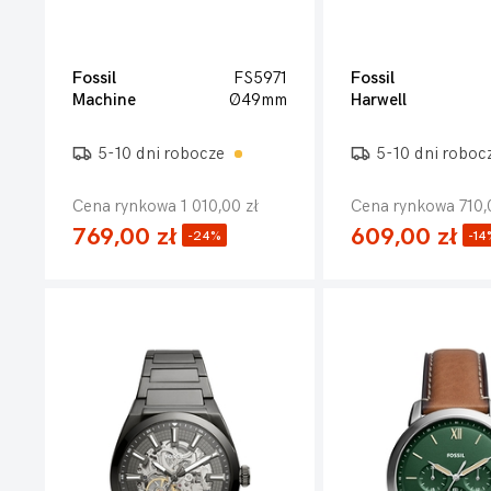
Fossil
FS5971
Fossil
Machine
Ø49mm
Harwell
5-10 dni robocze
5-10 dni roboc
Cena rynkowa 1 010,00 zł
Cena rynkowa 710,
769,00 zł
609,00 zł
-24%
-14