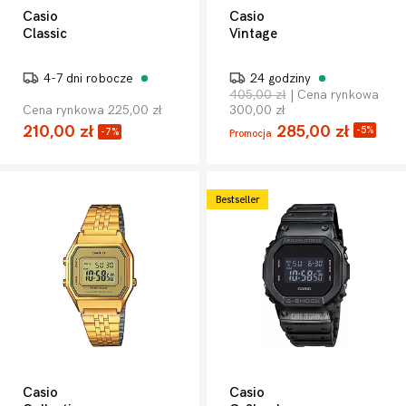
Casio
Casio
Classic
Vintage
4-7 dni robocze
24 godziny
405,00 zł
| Cena rynkowa
Cena rynkowa 225,00 zł
300,00 zł
210,00 zł
285,00 zł
-5%
-7%
Promocja
Bestseller
Casio
Casio