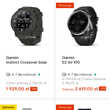
Promocja
Garmin
Garmin
Instinct Crossover Solar
D2 Air X10
4-7 dni robocze
4-7 dni robocze
2 759,00 zł
| Cena rynkowa
Cena rynkowa 2 310,00 zł
3 110,00 zł
1 929,00 zł
2 619,00 zł
-16%
-16%
Promocja
Bestseller
Promocja