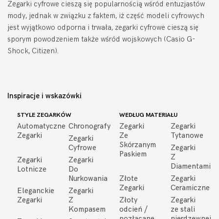
Zegarki cyfrowe cieszą się popularnością wśród entuzjastów
mody, jednak w związku z faktem, iż część modeli cyfrowych
jest wyjątkowo odporna i trwała, zegarki cyfrowe cieszą się
sporym powodzeniem także wśród wojskowych (Casio G-
Shock, Citizen).
Inspiracje i wskazówki
STYLE ZEGARKÓW
WEDŁUG MATERIAŁU
Automatyczne
Chronografy
Zegarki
Zegarki
Zegarki
Ze
Tytanowe
Zegarki
Skórzanym
Cyfrowe
Zegarki
Paskiem
Z
Zegarki
Zegarki
Diamentami
Lotnicze
Do
Nurkowania
Złote
Zegarki
Zegarki
Ceramiczne
Eleganckie
Zegarki
Zegarki
Z
Złoty
Zegarki
Kompasem
odcień /
ze stali
pozłacane
nierdzewnej