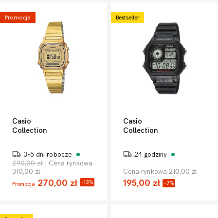
Promocja
Bestseller
Casio
Casio
Collection
Collection
3-5 dni robocze
24 godziny
290,00 zł
| Cena rynkowa
310,00 zł
Cena rynkowa 210,00 zł
270,00 zł
195,00 zł
-13%
-7%
Promocja