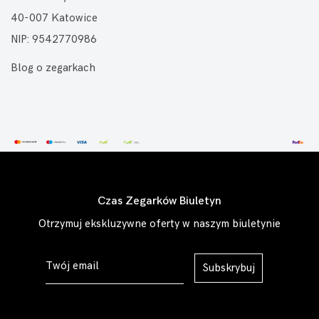
40-007 Katowice
NIP: 9542770986
Blog o zegarkach
Czas Zegarków Biuletyn
Otrzymuj ekskluzywne oferty w naszym biuletynie
Subskrybuj