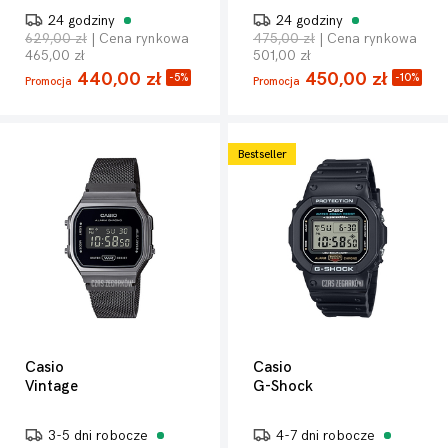
24 godziny
24 godziny
629,00 zł
| Cena rynkowa
475,00 zł
| Cena rynkowa
465,00 zł
501,00 zł
440,00 zł
450,00 zł
-5%
-10%
Promocja
Promocja
Bestseller
Casio
Casio
Vintage
G-Shock
3-5 dni robocze
4-7 dni robocze