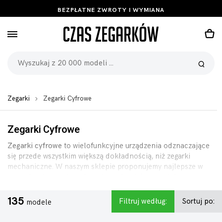
BEZPŁATNE ZWROTY I WYMIANA
Zegarki
Zegarki Cyfrowe
Zegarki Cyfrowe
Zegarki cyfrowe
to wielofunkcyjne urządzenia odznaczające
się przede wszystkim większą dokładnością, niż zegarki
mechaniczne. W naszym sklepie proponujemy najlepsze w
tym zakresie rozwiązania, najpopularniejsze modele oraz
oczywiście najbardziej pożądane
nowoczesne zegarki
elektroniczne
dostępne obecnie na rynku.
135
Filtruj według:
Sortuj po:
modele