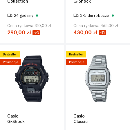
Collection
G-Shock
24 godziny
3-5 dni robocze
Cena rynkowa 310,00 zł
Cena rynkowa 465,00 zł
290,00 zł
430,00 zł
-6%
-8%
Bestseller
Bestseller
Promocja
Promocja
Casio
Casio
G-Shock
Classic