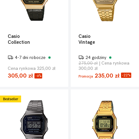
Casio
Casio
Collection
Vintage
4-7 dni robocze
24 godziny
275,00 zł
| Cena rynkowa
Cena rynkowa 325,00 zł
300,00 zł
305,00 zł
235,00 zł
-22%
-6%
Promocja
Bestseller