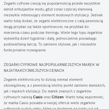
Zegarki cyfrowe cieszą się popularnością przede wszystkim
wśród entuzjastów mody, gdyż coraz częściej stanowią
niezwykle interesujący element modowych stylizacji. Jednak
warto tutaj dodać, że zegarki elektroniczne z całą pewnością
mogą przydać się także sportowcom, na przykład do
mierzenia czasu podczas treningu. Wiele tego typu zegarków
wyświetla dzień tygodnia i datę, jednocześnie posiadając
podświetlaną tarczę. To zarówno stylowe, jak i niezwykle
funkcjonalne rozwiązanie.
ZEGARKI CYFROWE NAJPOPULARNIEJSZYCH MAREK W
NAJATRAKCYJNIEJSZYCH CENACH
Zegarek elektroniczny to dzisiaj niemal element
obowiązkowy, a z pewnością istotny punkt zarówno damskich,
jak i męskich stylizacji. Do marek znanych z zegarków
cyfrowych należą
Casio
oraz
Citizen
. Warto tutaj wspomnieć,
że marka Casio posiada w swojej ofercie wiele zegarków
cyfrowych w stylu retro, które są dostępne na rynku już od