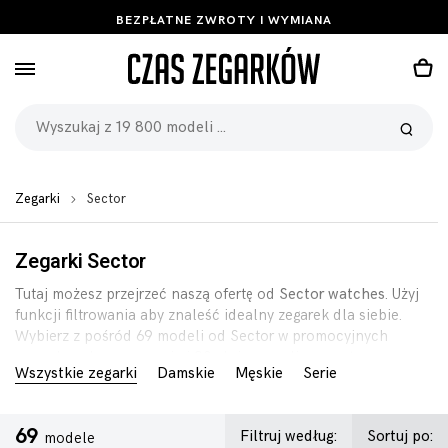
BEZPŁATNE ZWROTY I WYMIANA
Zegarki
Sector
Zegarki Sector
Tutaj możesz przejrzeć naszą ofertę od
Sector watches
. Użyj
funkcji filtrowania aby znaleść idealny zegarek dla siebie.
Wybierz z pośród 69 modeli od Sector w promocyjnych
cenach, pełną gwarancją i 90-dniową polisą zwrotu.
Wszystkie zegarki
Damskie
Męskie
Serie
69
Filtruj według:
Sortuj po:
modele