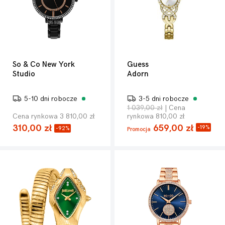
So & Co New York
Guess
Studio
Adorn
5-10 dni robocze
3-5 dni robocze
1 039,00 zł
| Cena
Cena rynkowa 3 810,00 zł
rynkowa 810,00 zł
310,00 zł
659,00 zł
-19%
-92%
Promocja