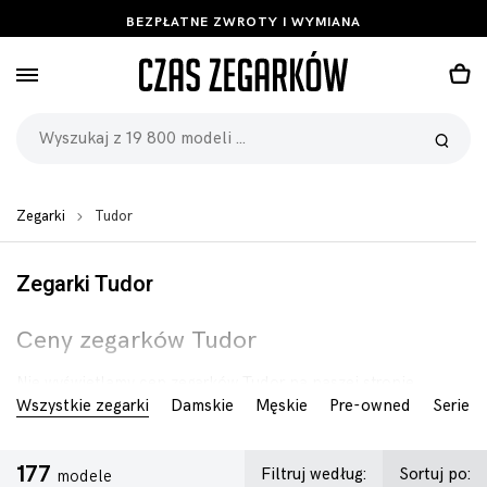
BEZPŁATNE ZWROTY I WYMIANA
Zegarki
Tudor
Zegarki Tudor
Ceny zegarków Tudor
Nie wyświetlamy cen zegarków Tudor na naszej stronie
Wszystkie zegarki
Damskie
Męskie
Pre-owned
Serie
internetowej. Jeśli chcesz poznać cenę konkretnego modelu,
prosimy o kontakt za pomocą poniższego formularza.
Sprawdzimy dostępność i cenę modelu zegarka Tudor, którego
177
Filtruj według:
Sortuj po:
szukasz.
modele