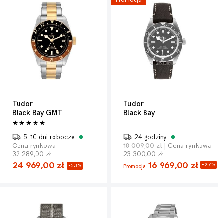
Promocja
Tudor
Tudor
Black Bay GMT
Black Bay
5-10 dni robocze
24 godziny
Cena rynkowa
18 009,00 zł
| Cena rynkowa
32 289,00 zł
23 300,00 zł
24 969,00 zł
16 969,00 zł
-27%
-23%
Promocja