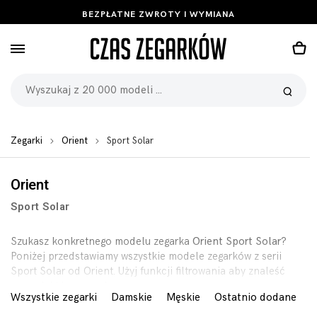
BEZPŁATNE ZWROTY I WYMIANA
Zegarki
Orient
Sport Solar
Orient
Sport Solar
Szukasz konkretnego modelu zegarka
Orient Sport Solar
?
Poniżej przedstawiamy wszystkie modele zegarków z serii
Sport Solar od Orient. Użyj funkcji filtrowania aby znaleść
zegarek którego szukasz.
Wszystkie zegarki
Damskie
Męskie
Ostatnio dodane
B