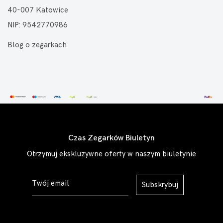
40-007 Katowice
NIP: 9542770986
Blog o zegarkach
Czas Zegarków Biuletyn
Otrzymuj ekskluzywne oferty w naszym biuletynie
Subskrybuj