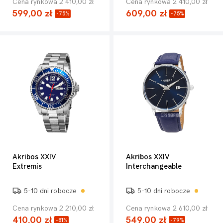
Cena rynkowa 2 410,00 zł
Cena rynkowa 2 410,00 zł
599,00 zł
609,00 zł
-75%
-75%
Akribos XXIV
Akribos XXIV
Extremis
Interchangeable
5-10 dni robocze
5-10 dni robocze
Cena rynkowa 2 210,00 zł
Cena rynkowa 2 610,00 zł
410,00 zł
549,00 zł
-81%
-79%