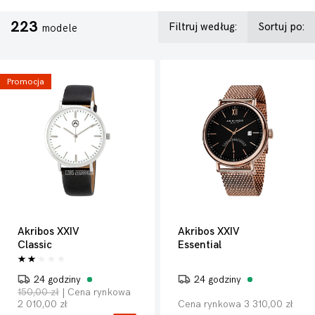
223
Filtruj według:
Sortuj po:
modele
Promocja
Akribos XXIV
Akribos XXIV
Classic
Essential
24 godziny
24 godziny
150,00 zł
| Cena rynkowa
2 010,00 zł
Cena rynkowa 3 310,00 zł