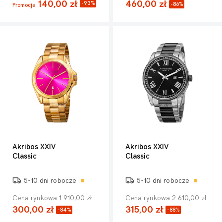
140,00 zł
460,00 zł
-93%
-86%
Promocja
Akribos XXIV
Akribos XXIV
Classic
Classic
5-10 dni robocze
5-10 dni robocze
Cena rynkowa 1 910,00 zł
Cena rynkowa 2 610,00 zł
300,00 zł
315,00 zł
-84%
-88%