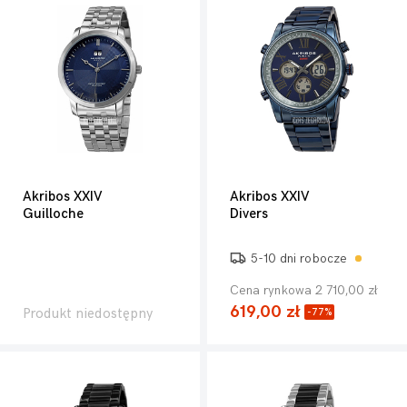
Akribos XXIV
Akribos XXIV
Guilloche
Divers
5-10 dni robocze
Cena rynkowa 2 710,00 zł
619,00 zł
Produkt niedostępny
-77%