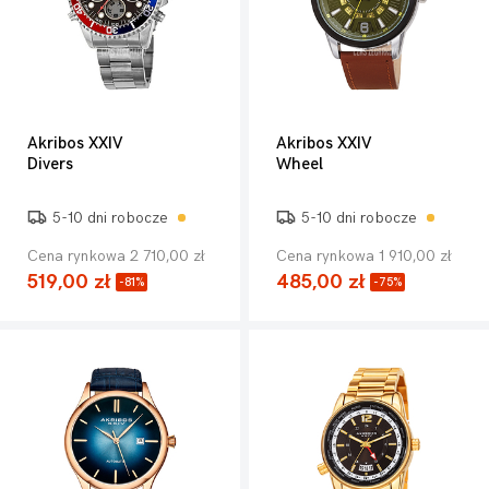
Akribos XXIV
Akribos XXIV
Divers
Wheel
5-10 dni robocze
5-10 dni robocze
Cena rynkowa 2 710,00 zł
Cena rynkowa 1 910,00 zł
519,00 zł
485,00 zł
-81%
-75%