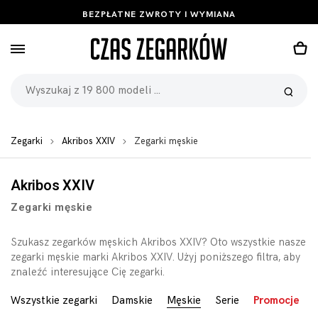
BEZPŁATNE ZWROTY I WYMIANA
Zegarki
Akribos XXIV
Zegarki męskie
Akribos XXIV
Zegarki męskie
Szukasz zegarków męskich Akribos XXIV? Oto wszystkie nasze
zegarki męskie marki Akribos XXIV. Użyj poniższego filtra, aby
znaleźć interesujące Cię zegarki.
Wszystkie zegarki
Damskie
Męskie
Serie
Promocje