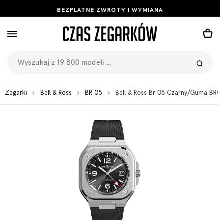
BEZPŁATNE ZWROTY I WYMIANA
Zegarki
Bell & Ross
BR 05
Bell & Ross Br 05 Czarny/Guma B