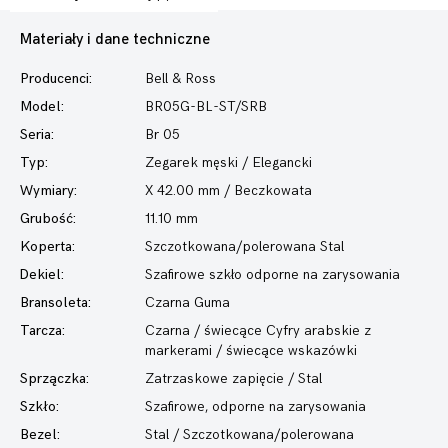
Materiały i dane techniczne
Producenci:
Bell & Ross
Model:
BR05G-BL-ST/SRB
Seria:
Br 05
Typ:
Zegarek męski
/ Elegancki
Wymiary:
X 42.00 mm / Beczkowata
Grubość:
11.10 mm
Koperta:
Szczotkowana/polerowana Stal
Dekiel:
Szafirowe szkło odporne na zarysowania
Bransoleta:
Czarna Guma
Tarcza:
Czarna / świecące Cyfry arabskie z
markerami / świecące wskazówki
Sprzączka:
Zatrzaskowe zapięcie / Stal
Szkło:
Szafirowe, odporne na zarysowania
Bezel:
Stal / Szczotkowana/polerowana