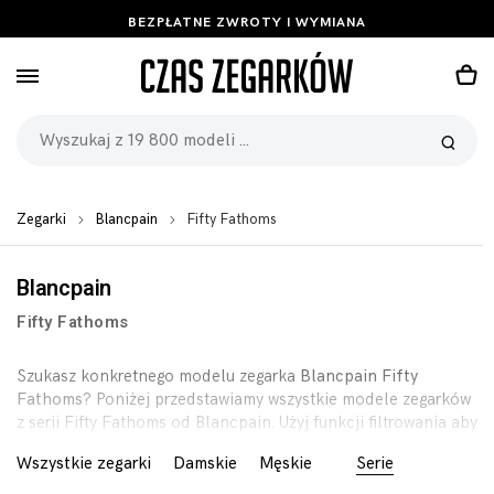
BEZPŁATNE ZWROTY I WYMIANA
Zegarki
Blancpain
Fifty Fathoms
Blancpain
Fifty Fathoms
Szukasz konkretnego modelu zegarka
Blancpain Fifty
Fathoms
? Poniżej przedstawiamy wszystkie modele zegarków
z serii Fifty Fathoms od Blancpain. Użyj funkcji filtrowania aby
znaleść zegarek którego szukasz.
Wszystkie zegarki
Damskie
Męskie
Serie