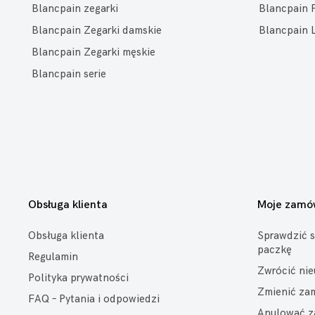
Blancpain zegarki
Blancpain 
Blancpain Zegarki damskie
Blancpain 
Blancpain Zegarki męskie
Blancpain serie
Obsługa klienta
Moje zamó
Obsługa klienta
Sprawdzić s
paczkę
Regulamin
Zwrócić ni
Polityka prywatności
Zmienić za
FAQ – Pytania i odpowiedzi
Anulować z