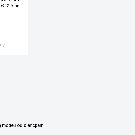
Ø43.5mm
ny
ę modeli od blancpain