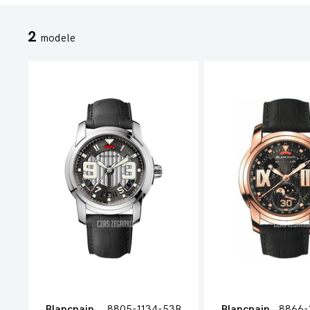
2
modele
Blancpain
8805-1134-53B
Blancpain
8866-