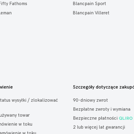
Fifty Fathoms
Blancpain Sport
Leman
Blancpain Villeret
wienie
Szczegóły dotyczące zakup
tatus wysyłki / zlokalizować
90-dniowy zwrot
Bezpłatne zwroty i wymiana
eużywany towar
Bezpieczne płatności
mówienie w toku
2 lub więcej lat gwarancji
amówienie w toku