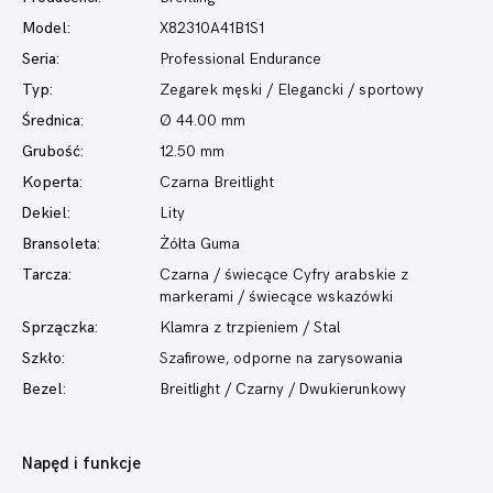
Model:
X82310A41B1S1
Seria:
Professional Endurance
Typ:
Zegarek męski
/ Elegancki / sportowy
Średnica:
Ø 44.00 mm
Grubość:
12.50 mm
Koperta:
Czarna Breitlight
Dekiel:
Lity
Bransoleta:
Żółta Guma
Tarcza:
Czarna / świecące Cyfry arabskie z
markerami / świecące wskazówki
Sprzączka:
Klamra z trzpieniem / Stal
Szkło:
Szafirowe, odporne na zarysowania
Bezel:
Breitlight / Czarny / Dwukierunkowy
Napęd i funkcje