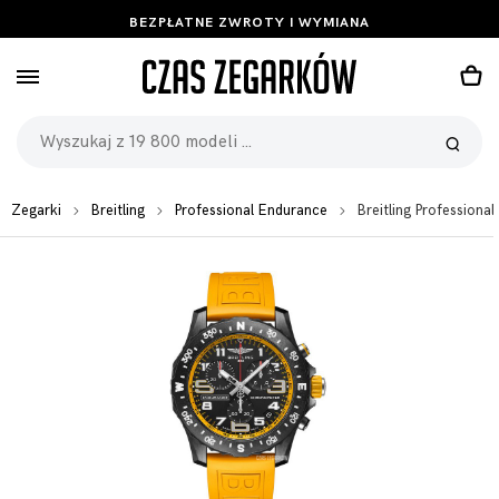
BEZPŁATNE ZWROTY I WYMIANA
Zegarki
Breitling
Professional Endurance
Breitling Professio