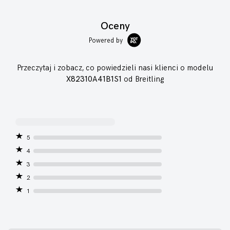
Oceny
Powered by
Przeczytaj i zobacz, co powiedzieli nasi klienci o modelu
X82310A41B1S1
od Breitling
5
4
3
2
1