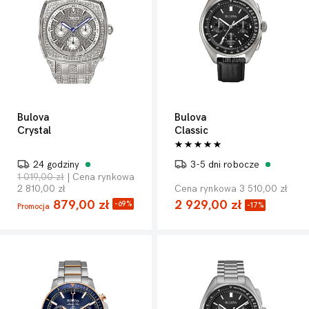
Bulova
Bulova
Crystal
Classic
24 godziny
3-5 dni robocze
1 019,00 zł
| Cena rynkowa
2 810,00 zł
Cena rynkowa 3 510,00 zł
879,00 zł
2 929,00 zł
-69%
-17%
Promocja