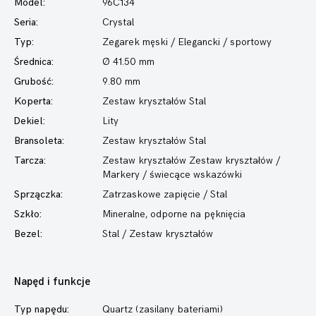
Model:
96C134
Seria:
Crystal
Typ:
Zegarek męski
/ Elegancki / sportowy
Średnica:
Ø 41.50 mm
Grubość:
9.80 mm
Koperta:
Zestaw kryształów Stal
Dekiel:
Lity
Bransoleta:
Zestaw kryształów Stal
Tarcza:
Zestaw kryształów Zestaw kryształów /
Markery / świecące wskazówki
Sprzączka:
Zatrzaskowe zapięcie / Stal
Szkło:
Mineralne, odporne na pęknięcia
Bezel:
Stal / Zestaw kryształów
Napęd i funkcje
Typ napędu:
Quartz (zasilany bateriami)