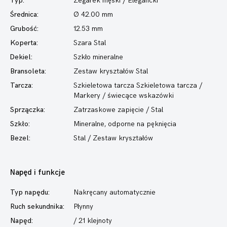
Typ:
Zegarek męski
/ Elegancki
Średnica:
Ø 42.00 mm
Grubość:
12.53 mm
Koperta:
Szara Stal
Dekiel:
Szkło mineralne
Bransoleta:
Zestaw kryształów Stal
Tarcza:
Szkieletowa tarcza Szkieletowa tarcza /
Markery / świecące wskazówki
Sprzączka:
Zatrzaskowe zapięcie / Stal
Szkło:
Mineralne, odporne na pęknięcia
Bezel:
Stal / Zestaw kryształów
Napęd i funkcje
Typ napędu:
Nakręcany automatycznie
Ruch sekundnika:
Płynny
Napęd:
/ 21 klejnoty