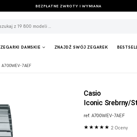
BEZPŁATNE ZWROTY I WYMIANA
ZEGARKI DAMSKIE
ZNAJDŹ SWÓJ ZEGAREK
BESTSEL
 mm A700WEV-7AEF
Casio
Iconic Srebrny/S
ref. A700WEV-7AEF
2 Oceny