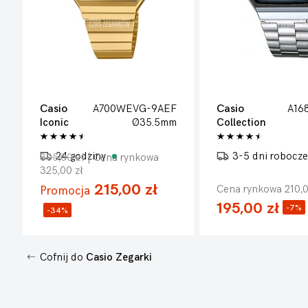
Casio
A700WEVG-9AEF
Casio
A16
Iconic
Ø35.5mm
Collection
24 godziny
3-5 dni robocz
305,00 zł
| Cena rynkowa
325,00 zł
215,00 zł
Cena rynkowa 210,0
Promocja
195,00 zł
-7%
-34%
Cofnij do
Casio Zegarki