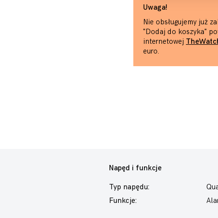
Uwaga!
Nie obsługujemy już za
"Dodaj do koszyka" po
internetowej
TheWatc
euro.
Napęd i funkcje
Typ napędu:
Qua
Funkcje:
Ala