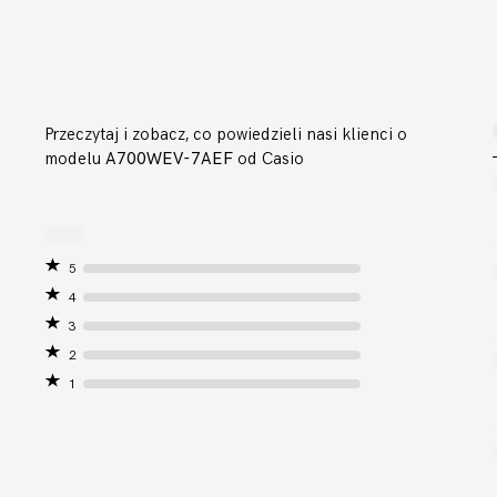
Przeczytaj i zobacz, co powiedzieli nasi klienci o
modelu
A700WEV-7AEF
od Casio
5
4
3
2
1