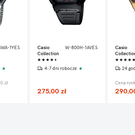
8WA-1YES
Casio
W-800H-1AVES
Casio
Collection
Collectio
e
4-7 dni robocze
24 go
0 zł
Cena rynk
275,00 zł
290,00