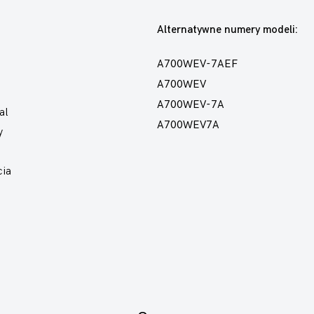
Alternatywne numery modeli:
A700WEV-7AEF
A700WEV
A700WEV-7A
al
A700WEV7A
y
cia