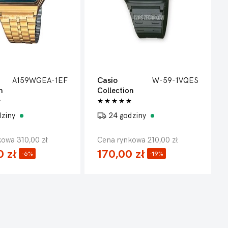
A159WGEA-1EF
Casio
W-59-1VQES
n
Collection
dziny
24 godziny
owa 310,00 zł
Cena rynkowa 210,00 zł
 zł
170,00 zł
-6%
-19%