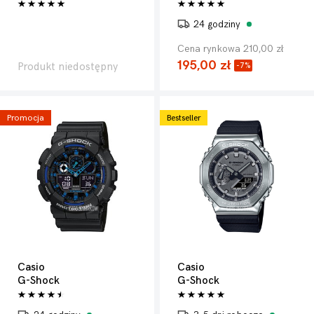
24 godziny
Cena rynkowa 210,00 zł
195,00 zł
Produkt niedostępny
-7%
Promocja
Bestseller
Casio
Casio
G-Shock
G-Shock