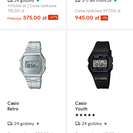
24 godziny
3-5 dni robocze
470,00 zł
| Cena rynkowa
710,00 zł
Cena rynkowa 997,00 zł
375,00 zł
945,00 zł
-47%
-5%
Promocja
Casio
Casio
Retro
Youth
24 godziny
24 godziny