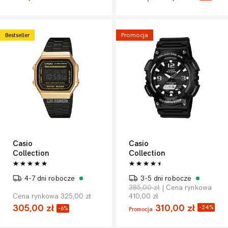
Bestseller
Promocja
Casio
Casio
Collection
Collection
4-7 dni robocze
3-5 dni robocze
385,00 zł
| Cena rynkowa
Cena rynkowa 325,00 zł
410,00 zł
305,00 zł
310,00 zł
-24%
-6%
Promocja