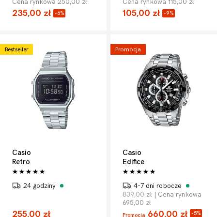
Cena rynkowa 250,00 zł
Cena rynkowa 115,00 zł
235,00 zł
105,00 zł
-6%
-9%
Bestseller
Promocja
Casio
Casio
Retro
Edifice
24 godziny
4-7 dni robocze
839,00 zł
| Cena rynkowa
695,00 zł
255,00 zł
660,00 zł
-5%
Promocja