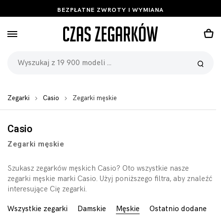
BEZPŁATNE ZWROTY I WYMIANA
Zegarki
Casio
Zegarki męskie
Casio
Zegarki męskie
Szukasz zegarków męskich Casio? Oto wszystkie nasze
zegarki męskie marki Casio. Użyj poniższego filtra, aby znaleźć
interesujące Cię zegarki.
Wszystkie zegarki
Damskie
Męskie
Ostatnio dodane
B