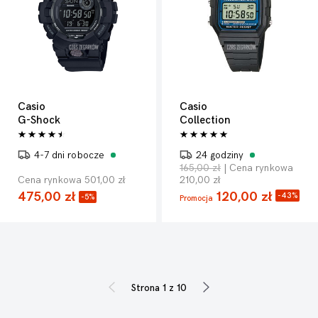
Casio
Casio
G-Shock
Collection
4-7 dni robocze
24 godziny
165,00 zł
| Cena rynkowa
Cena rynkowa 501,00 zł
210,00 zł
475,00 zł
120,00 zł
-43%
-5%
Promocja
Strona 1 z 10