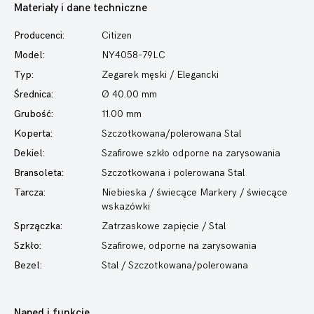
Materiały i dane techniczne
Producenci:
Citizen
Model:
NY4058-79LC
Typ:
Zegarek męski
/ Elegancki
Średnica:
Ø 40.00 mm
Grubość:
11.00 mm
Koperta:
Szczotkowana/polerowana Stal
Dekiel:
Szafirowe szkło odporne na zarysowania
Bransoleta:
Szczotkowana i polerowana Stal
Tarcza:
Niebieska / świecące Markery / świecące
wskazówki
Sprzączka:
Zatrzaskowe zapięcie / Stal
Szkło:
Szafirowe, odporne na zarysowania
Bezel:
Stal / Szczotkowana/polerowana
Napęd i funkcje