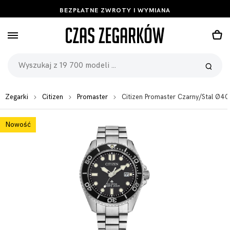
BEZPŁATNE ZWROTY I WYMIANA
Zegarki
Citizen
Promaster
Citizen Promaster Czarny/Stal Ø4
Nowość