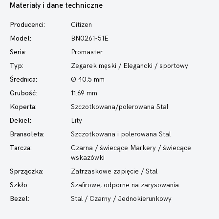
Materiały i dane techniczne
Producenci:
Citizen
Model:
BN0261-51E
Seria:
Promaster
Typ:
Zegarek męski
/ Elegancki / sportowy
Średnica:
Ø 40.5 mm
Grubość:
11.69 mm
Koperta:
Szczotkowana/polerowana Stal
Dekiel:
Lity
Bransoleta:
Szczotkowana i polerowana Stal
Tarcza:
Czarna / świecące Markery / świecące
wskazówki
Sprzączka:
Zatrzaskowe zapięcie / Stal
Szkło:
Szafirowe, odporne na zarysowania
Bezel:
Stal / Czarny / Jednokierunkowy