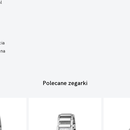
l
cia
ana
Polecane zegarki