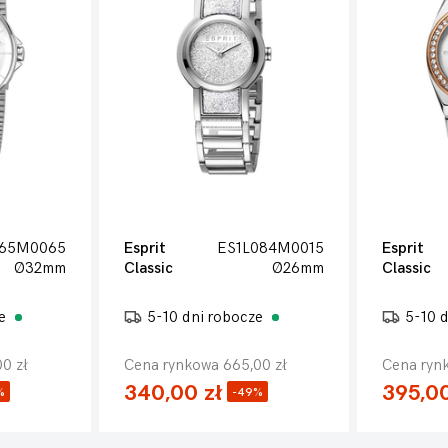
065M0065
Esprit
ES1L084M0015
Esprit
Ø32mm
Classic
Ø26mm
Classic
ze
5-10 dni robocze
5-10 
0 zł
Cena rynkowa 665,00 zł
Cena rynk
340,00 zł
395,00
%
-49%