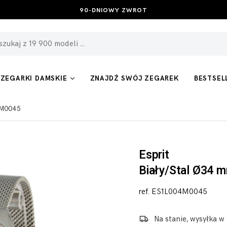
BEZPŁATNE ZWROTY I WYMIANA
ZEGARKI DAMSKIE
ZNAJDŹ SWÓJ ZEGAREK
BESTSEL
04M0045
Esprit
Biały/Stal Ø34 
ref. ES1L004M0045
Na stanie, wysyłka w