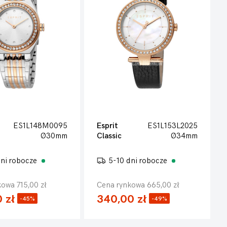
ES1L148M0095
Esprit
ES1L153L2025
Ø30mm
Classic
Ø34mm
dni robocze
5-10 dni robocze
owa 715,00 zł
Cena rynkowa 665,00 zł
 zł
340,00 zł
-45%
-49%