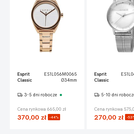
Esprit
ES1L056M0065
Esprit
ES1L
Classic
Ø34mm
Classic
3-5 dni robocze
5-10 dni roboc
Cena rynkowa 665,00 zł
Cena rynkowa 575,0
370,00 zł
270,00 zł
-44%
-53