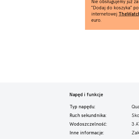
Nie obsługujemy już za
"Dodaj do koszyka" po
internetowej
TheWatc
euro.
Napęd i funkcje
Typ napędu:
Qua
Ruch sekundnika:
Sk
Wodoszczelność:
3 
Inne informacje:
Zak