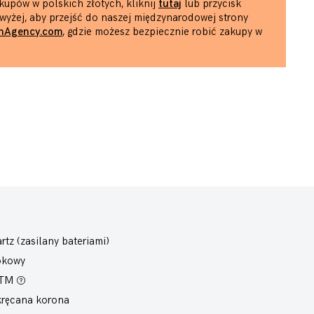
kupów w polskich złotych, kliknij
tutaj
lub przycisk
wyżej, aby przejść do naszej międzynarodowej strony
hAgency.com
, gdzie możesz bezpiecznie robić zakupy w
rtz (zasilany bateriami)
okowy
ATM
ręcana korona