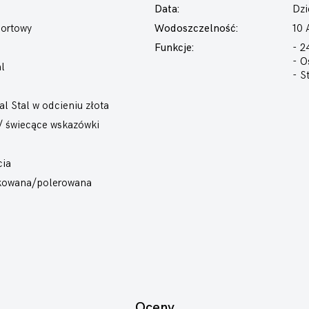
Data:
Dzi
portowy
Wodoszczelność:
10
Funkcje:
- 2
- O
l
- S
l Stal w odcieniu złota
 / świecące wskazówki
cia
otkowana/polerowana
Oceny