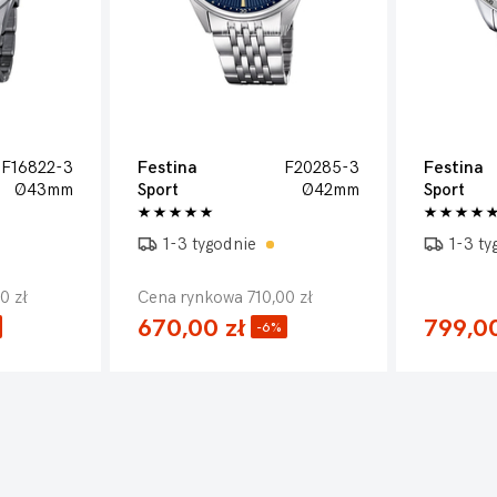
F16822-3
Festina
F20285-3
Festina
Ø43mm
Sport
Ø42mm
Sport
1-3 tygodnie
1-3 t
0 zł
Cena rynkowa 710,00 zł
670,00 zł
799,00
-6%