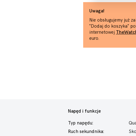
Uwaga!
Nie obsługujemy już za
"Dodaj do koszyka" po
internetowej
TheWatc
euro.
Napęd i funkcje
Typ napędu:
Qua
Ruch sekundnika:
Sk