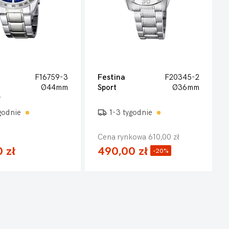
F16759-3
Festina
F20345-2
Ø44mm
Sport
Ø36mm
ygodnie
1-3 tygodnie
Cena rynkowa 610,00 zł
 zł
490,00 zł
-20%