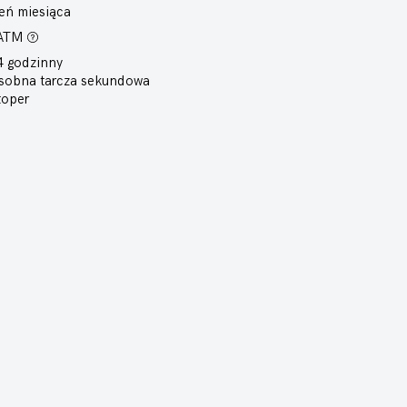
eń miesiąca
 ATM
4 godzinny
sobna tarcza sekundowa
toper