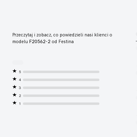
Przeczytaj i zobacz, co powiedzieli nasi klienci o
modelu
F20562-2
od Festina
5
4
3
2
1