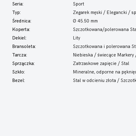
Seria:
Sport
Typ:
Zegarek męski
/ Elegancki / s
Średnica:
Ø 45.50 mm
Koperta:
Szczotkowana/polerowana Sta
Dekiel:
Lity
Bransoleta:
Szczotkowana i polerowana Sta
Tarcza:
Niebieska / świecące Markery
Sprzączka:
Zatrzaskowe zapięcie / Stal
Szkło:
Mineralne, odporne na pęknię
Bezel:
Stal w odcieniu złota / Szcz