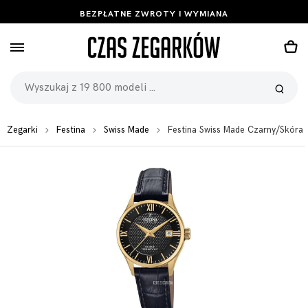
BEZPŁATNE ZWROTY I WYMIANA
Zegarki
Festina
Swiss Made
Festina Swiss Made Czarny/Skór