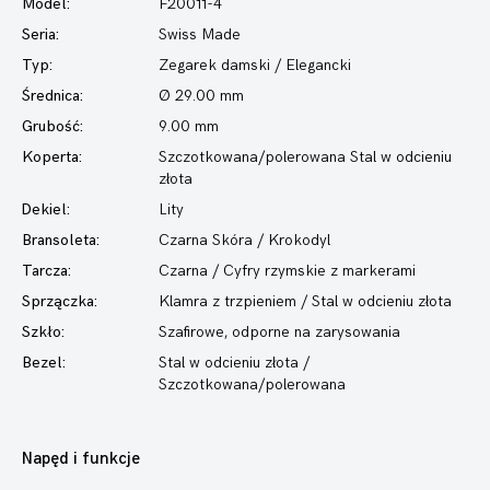
Model:
F20011-4
Seria:
Swiss Made
Typ:
Zegarek damski
/ Elegancki
Średnica:
Ø 29.00 mm
Grubość:
9.00 mm
Koperta:
Szczotkowana/polerowana Stal w odcieniu
złota
Dekiel:
Lity
Bransoleta:
Czarna Skóra / Krokodyl
Tarcza:
Czarna / Cyfry rzymskie z markerami
Sprzączka:
Klamra z trzpieniem / Stal w odcieniu złota
Szkło:
Szafirowe, odporne na zarysowania
Bezel:
Stal w odcieniu złota /
Szczotkowana/polerowana
Napęd i funkcje