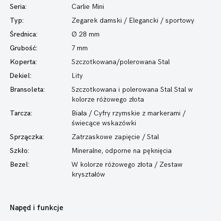
Seria:
Carlie Mini
Typ:
Zegarek damski
/ Elegancki / sportowy
Średnica:
Ø 28 mm
Grubość:
7 mm
Koperta:
Szczotkowana/polerowana Stal
Dekiel:
Lity
Bransoleta:
Szczotkowana i polerowana Stal Stal w
kolorze różowego złota
Tarcza:
Biała / Cyfry rzymskie z markerami /
świecące wskazówki
Sprzączka:
Zatrzaskowe zapięcie / Stal
Szkło:
Mineralne, odporne na pęknięcia
Bezel:
W kolorze różowego złota / Zestaw
kryształów
Napęd i funkcje