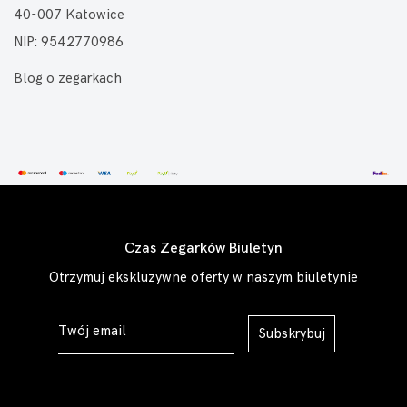
40-007 Katowice
NIP: 9542770986
Blog o zegarkach
Czas Zegarków Biuletyn
Otrzymuj ekskluzywne oferty w naszym biuletynie
Subskrybuj