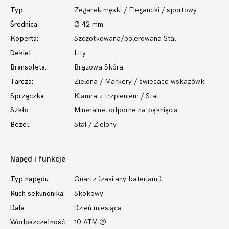
Typ:
Zegarek męski
/ Elegancki / sportowy
Średnica:
Ø 42 mm
Koperta:
Szczotkowana/polerowana Stal
Dekiel:
Lity
Bransoleta:
Brązowa Skóra
Tarcza:
Zielona / Markery / świecące wskazówki
Sprzączka:
Klamra z trzpieniem / Stal
Szkło:
Mineralne, odporne na pęknięcia
Bezel:
Stal / Zielony
Napęd i funkcje
Typ napędu:
Quartz (zasilany bateriami)
Ruch sekundnika:
Skokowy
Data:
Dzień miesiąca
Wodoszczelność:
10 ATM