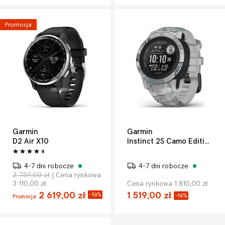
Promocja
Garmin
Garmin
D2 Air X10
Instinct 2S Camo Edition
4-7 dni robocze
4-7 dni robocze
2 759,00 zł
| Cena rynkowa
3 110,00 zł
Cena rynkowa 1 810,00 zł
2 619,00 zł
1 519,00 zł
-16%
-16%
Promocja