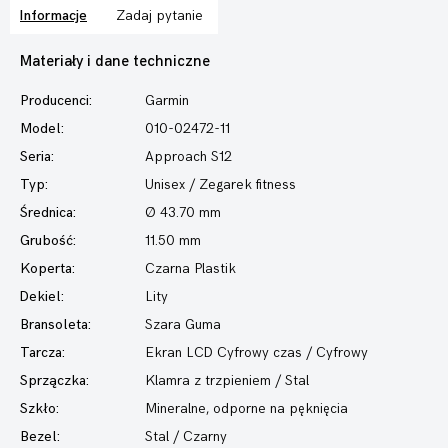
Informacje
Zadaj pytanie
Materiały i dane techniczne
Producenci:
Garmin
Model:
010-02472-11
Seria:
Approach S12
Typ:
Unisex / Zegarek fitness
Średnica:
Ø 43.70 mm
Grubość:
11.50 mm
Koperta:
Czarna Plastik
Dekiel:
Lity
Bransoleta:
Szara Guma
Tarcza:
Ekran LCD Cyfrowy czas / Cyfrowy
Sprzączka:
Klamra z trzpieniem / Stal
Szkło:
Mineralne, odporne na pęknięcia
Bezel:
Stal / Czarny