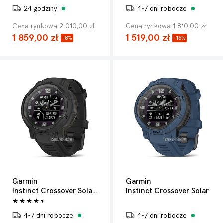
24 godziny
4-7 dni robocze
Cena rynkowa 2 010,00 zł
Cena rynkowa 1 810,00 zł
1 859,00 zł
1 519,00 zł
-8%
-16%
Garmin
Garmin
Instinct Crossover Solar Tactical Edition
Instinct Crossover Solar
4-7 dni robocze
4-7 dni robocze