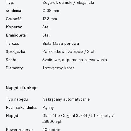
Typ:
Zegarek damski
/ Elegancki
średnica:
Ø 38 mm
Grubość:
12.3 mm
Koperta:
Stal
Bransoleta:
Stal
Tarcza:
Biała Masa perłowa
Sprzączka:
Zatrzaskowe zapięcie / Stal
Szkło:
Szafirowe, odporne na zarysowania
Diamenty:
1 szt.łączny karat
Napęd i funkcje
Typ napędu:
Nakręcany automatycznie
Ruch sekundnika:
Płynny
Napęd:
Glashütte Original 39-34 / 51 klejnoty /
28800 vph
Power reserve:
40 godzin