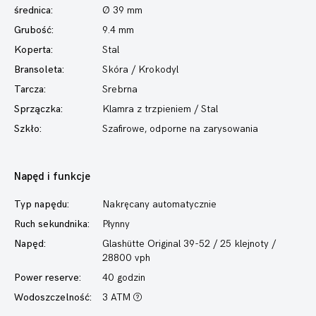
średnica:
Ø 39 mm
Grubość:
9.4 mm
Koperta:
Stal
Bransoleta:
Skóra / Krokodyl
Tarcza:
Srebrna
Sprzączka:
Klamra z trzpieniem / Stal
Szkło:
Szafirowe, odporne na zarysowania
Napęd i funkcje
Typ napędu:
Nakręcany automatycznie
Ruch sekundnika:
Płynny
Napęd:
Glashütte Original 39-52 / 25 klejnoty /
28800 vph
Power reserve:
40 godzin
Wodoszczelność:
3 ATM