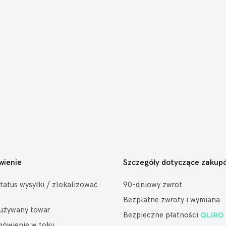
wienie
Szczegóły dotyczące zakup
tatus wysyłki / zlokalizować
90-dniowy zwrot
Bezpłatne zwroty i wymiana
eużywany towar
Bezpieczne płatności
mówienie w toku