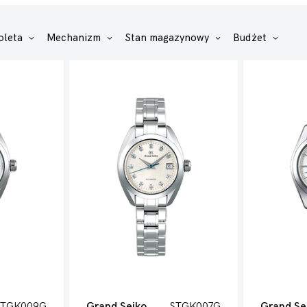
oleta
Mechanizm
Stan magazynowy
Budżet
STGK009G
Grand Seiko
STGK007G
Grand Se