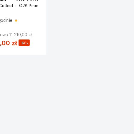
Heritage Collection
Ø28.9mm
godnie
owa 11 210,00 zł
,00 zł
-10%