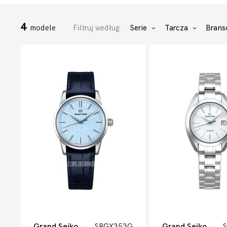
4
modele
Filtruj według:
Serie
Tarcza
Brans
Grand Seiko
SBGX353G
Grand Seiko