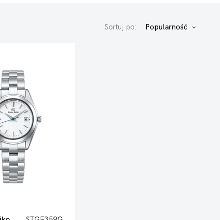
Sortuj po:
Popularność
iko
STGF359G