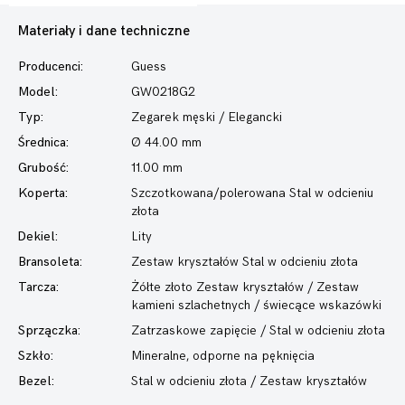
Materiały i dane techniczne
Producenci:
Guess
Model:
GW0218G2
Typ:
Zegarek męski
/ Elegancki
Średnica:
Ø 44.00 mm
Grubość:
11.00 mm
Koperta:
Szczotkowana/polerowana Stal w odcieniu
złota
Dekiel:
Lity
Bransoleta:
Zestaw kryształów Stal w odcieniu złota
Tarcza:
Żółte złoto Zestaw kryształów / Zestaw
kamieni szlachetnych / świecące wskazówki
Sprzączka:
Zatrzaskowe zapięcie / Stal w odcieniu złota
Szkło:
Mineralne, odporne na pęknięcia
Bezel:
Stal w odcieniu złota / Zestaw kryształów