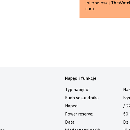
internetowej
TheWatc
euro.
Napęd i funkcje
Typ napędu:
Nak
Ruch sekundnika:
Pły
Napęd:
/ 2
Power reserve:
50 
Data:
Dzi