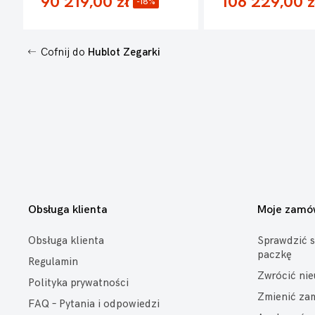
90 219,00 zł
106 229,00 z
-18%
Cofnij do
Hublot Zegarki
Obsługa klienta
Moje zamó
Obsługa klienta
Sprawdzić s
paczkę
Regulamin
Zwrócić ni
Polityka prywatności
Zmienić za
FAQ – Pytania i odpowiedzi