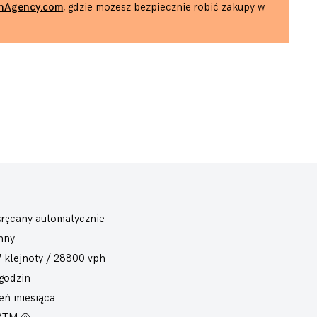
hAgency.com
, gdzie możesz bezpiecznie robić zakupy w
ręcany automatycznie
nny
7 klejnoty / 28800 vph
godzin
eń miesiąca