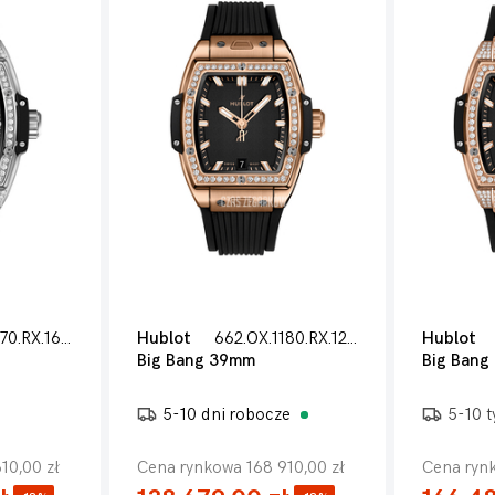
662.NX.1170.RX.1604
Hublot
662.OX.1180.RX.1204
Hublot
Big Bang 39mm
Big Bang
5-10 dni robocze
5-10 
10,00 zł
Cena rynkowa 168 910,00 zł
Cena rynk