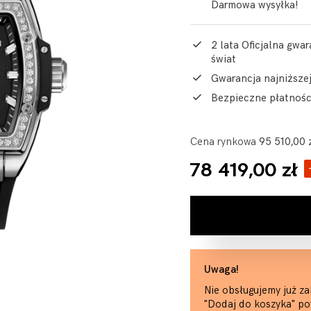
Darmowa wysyłka!
2 lata Oficjalna gwar
świat
Gwarancja najniższe
Bezpieczne płatnośc
Cena rynkowa
95 510,00 
78 419,00 zł
Uwaga!
Nie obsługujemy już za
"Dodaj do koszyka" po