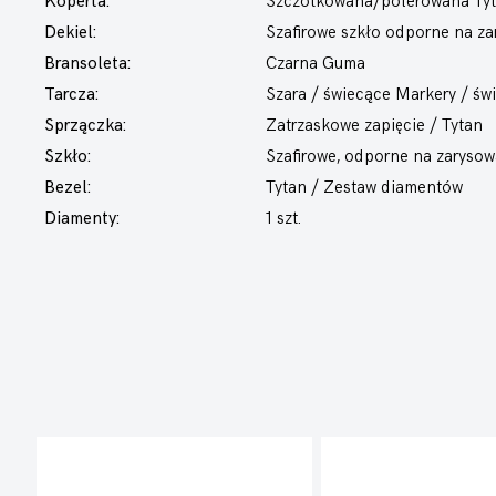
Koperta:
Szczotkowana/polerowana Ty
Dekiel:
Szafirowe szkło odporne na z
Bransoleta:
Czarna Guma
Tarcza:
Szara / świecące Markery / ś
Sprzączka:
Zatrzaskowe zapięcie / Tytan
Szkło:
Szafirowe, odporne na zarysow
Bezel:
Tytan / Zestaw diamentów
Diamenty:
1 szt.