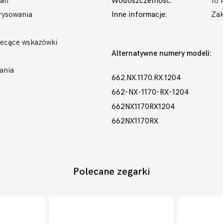
tan
Wodoszczelność:
10
arysowania
Inne informacje:
Zak
wiecące wskazówki
Alternatywne numery modeli:
ania
662.NX.1170.RX.1204
662-NX-1170-RX-1204
662NX1170RX1204
662NX1170RX
Polecane zegarki