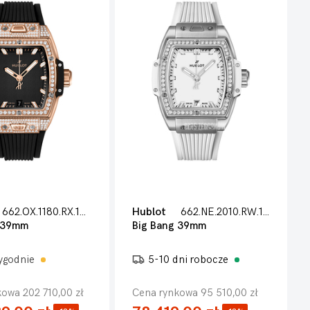
662.OX.1180.RX.1604
Hublot
662.NE.2010.RW.1204
 39mm
Big Bang 39mm
tygodnie
5-10 dni robocze
owa 202 710,00 zł
Cena rynkowa 95 510,00 zł