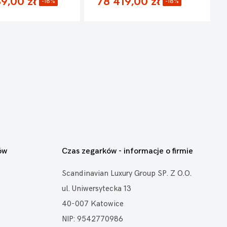
9,00 zł
78 419,00 zł
-18%
-18%
ów
Czas zegarków - informacje o firmie
Scandinavian Luxury Group SP. Z O.O.
ul. Uniwersytecka 13
40-007 Katowice
NIP: 9542770986