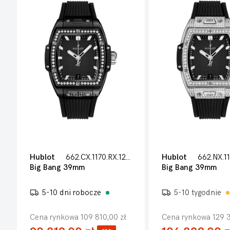
Hublot
662.CX.1170.RX.1204
Hublot
Big Bang 39mm
Big Bang 39mm
5-10 dni robocze
5-10 tygodnie
Cena rynkowa 109 810,00 zł
Cena rynkowa 129 3