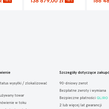
ł
138 679,00 zł
166 48
-18%
-18%
wienie
Szczegóły dotyczące zakup
tatus wysyłki / zlokalizować
90-dniowy zwrot
Bezpłatne zwroty i wymiana
eużywany towar
Bezpieczne płatności
mówienie w toku
2 lub więcej lat gwarancji