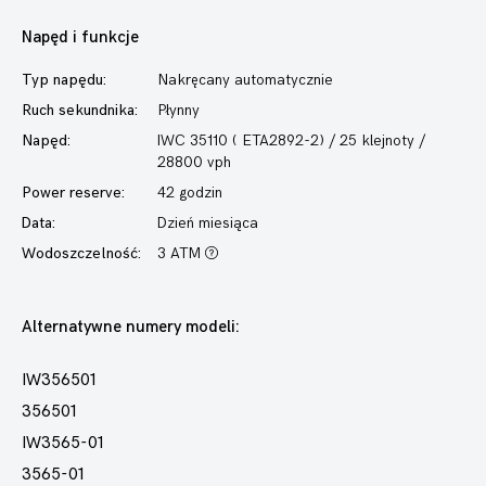
Napęd i funkcje
Typ napędu:
Nakręcany automatycznie
Ruch sekundnika:
Płynny
Napęd:
IWC 35110 ( ETA2892-2) / 25 klejnoty /
28800 vph
Power reserve:
42 godzin
Data:
Dzień miesiąca
Wodoszczelność:
3 ATM
Alternatywne numery modeli:
IW356501
356501
IW3565-01
3565-01