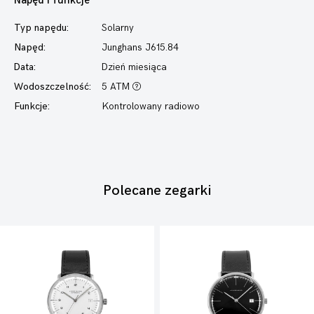
Napęd i funkcje
Typ napędu:
Solarny
Napęd:
Junghans J615.84
Data:
Dzień miesiąca
Wodoszczelność:
5 ATM
Funkcje:
Kontrolowany radiowo
Polecane zegarki