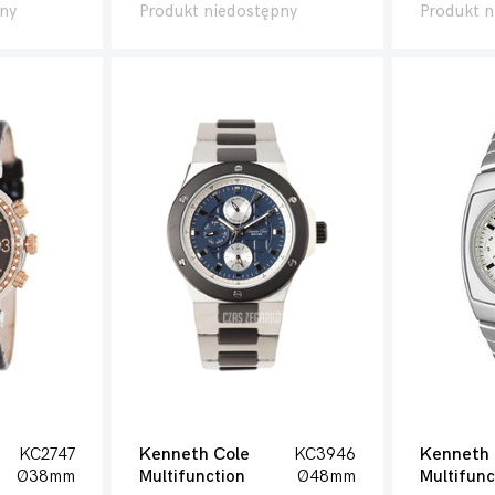
ny
Produkt niedostępny
Produkt n
KC2747
Kenneth Cole
KC3946
Kenneth 
Ø38mm
Multifunction
Ø48mm
Multifunc