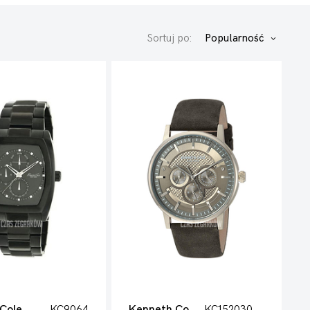
Sortuj po:
Popularność
Cole
KC9064
Kenneth Cole
KC15203002