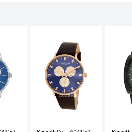
KC14946004
Kenneth Cole
KC14946002
Kenneth 