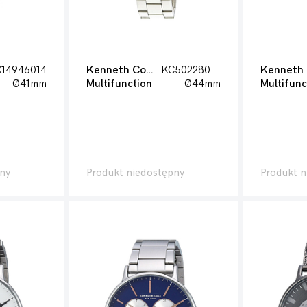
14946014
Kenneth Cole
KC50228007
Ø41mm
Multifunction
Ø44mm
Multifunc
ny
Produkt niedostępny
Produkt n