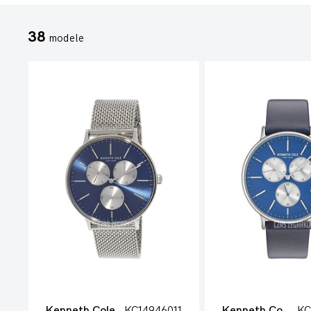
38
modele
Kenneth Cole
KC14946011
Kenneth Cole