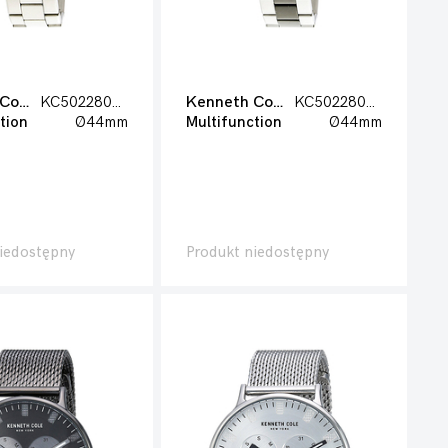
Kenneth Cole
KC50228005
Kenneth Cole
KC50228004
tion
Ø44mm
Multifunction
Ø44mm
iedostępny
Produkt niedostępny