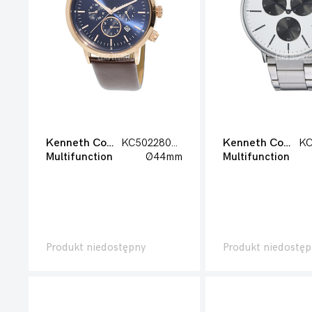
Kenneth Cole
KC50228002
Kenneth Cole
Multifunction
Ø44mm
Multifunction
Produkt niedostępny
Produkt niedostęp