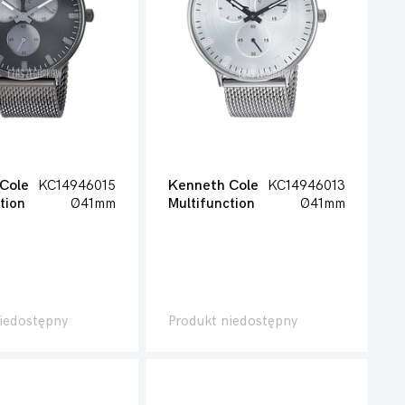
Cole
KC14946015
Kenneth Cole
KC14946013
tion
Ø41mm
Multifunction
Ø41mm
iedostępny
Produkt niedostępny