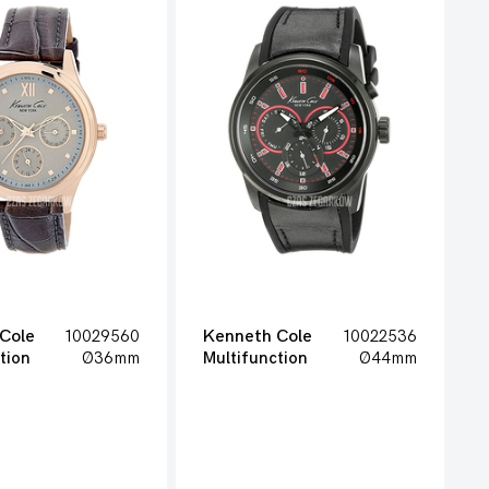
Cole
10029560
Kenneth Cole
10022536
tion
Ø36mm
Multifunction
Ø44mm