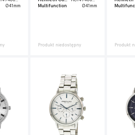
Ø41mm
Multifunction
Ø41mm
Multifunc
ny
Produkt niedostępny
Produkt n