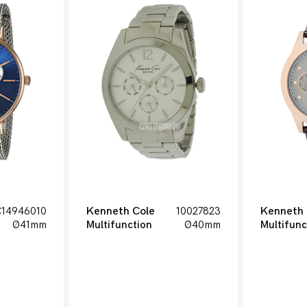
14946010
Kenneth Cole
10027823
Kenneth 
Ø41mm
Multifunction
Ø40mm
Multifunc