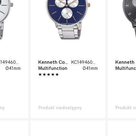
KC14946007
Kenneth Cole
KC14946008
Kenneth 
Ø41mm
Multifunction
Ø41mm
Multifunc
ny
Produkt niedostępny
Produkt n