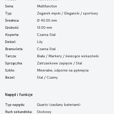
Seria:
Multifunction
Typ:
Zegarek męski
/ Elegancki / sportowy
Średnica:
Ø 40.00 mm
Grubość:
13.00 mm
Koperta:
Czarna Stal
Dekiel:
Lity
Bransoleta:
Czarna Stal
Tarcza:
Biała / Markery / świecące wskazówki
Sprzączka:
Zatrzaskowe zapięcie / Stal
Szkło:
Mineralne, odporne na pęknięcia
Bezel:
Stal / Czarny
Napęd i funkcje
Typ napędu:
Quartz (zasilany bateriami)
Ruch sekundnika:
Skokowy