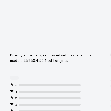
Przeczytaj i zobacz, co powiedzieli nasi klienci o
modelu
L3.830.4.52.6
od Longines
5
4
3
2