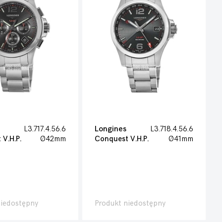
L3.717.4.56.6
Longines
L3.718.4.56.6
V.H.P.
Ø42mm
Conquest V.H.P.
Ø41mm
niedostępny
Produkt niedostępny