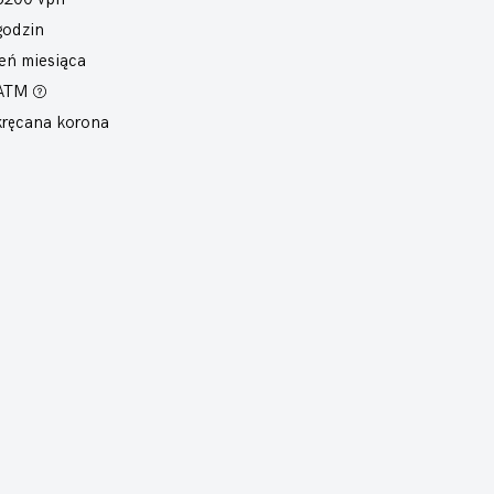
godzin
eń miesiąca
 ATM
ręcana korona