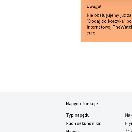
Uwaga!
Nie obsługujemy już za
"Dodaj do koszyka" po
internetowej
TheWatc
euro.
Napęd i funkcje
Typ napędu:
Nak
Ruch sekundnika:
Pły
Napęd:
/ 2