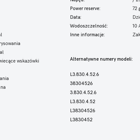
Power reserve:
72 
Data:
Dzi
Wodoszczelność:
10
l
Inne informacje:
Zak
arysowania
al
Alternatywne numery modeli:
świecące wskazówki
L3.830.4.52.6
ania
38304526
ana
3.830.4.52.6
L3.830.4.52
L38304526
L3830452