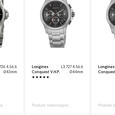
726.4.56.6
Longines
L3.727.4.56.6
Longines
Ø43mm
Conquest V.H.P.
Ø44mm
Conquest 
ny
Produkt niedostępny
Produkt 