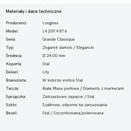
Materiały i dane techniczne
Producenci:
Longines
Model:
L4.209.4.87.6
Seria:
Grande Classique
Typ:
Zegarek damski
/ Elegancki
Średnica:
Ø 24.00 mm
Koperta:
Stal
Dekiel:
Lity
Bransoleta:
W kolorze srebra Stal
Tarcza:
Biała Masa perłowa / Diamenty z markerami
Sprzączka:
Zatrzaskowe zapięcie / Stal
Szkło:
Szafirowe, odporne na zarysowania
Bezel:
Stal / Szczotkowana/polerowana